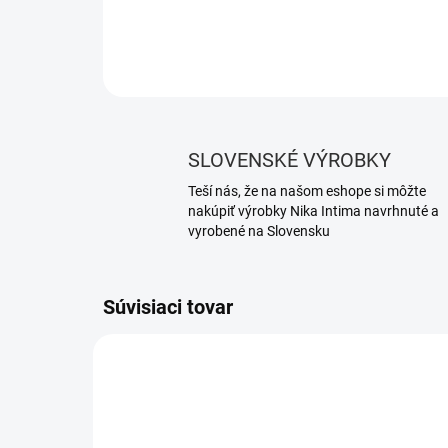
SLOVENSKÉ VÝROBKY
Teší nás, že na našom eshope si môžte
nakúpiť výrobky Nika Intima navrhnuté a
vyrobené na Slovensku
Súvisiaci tovar
NOVIN
433/M
TIP