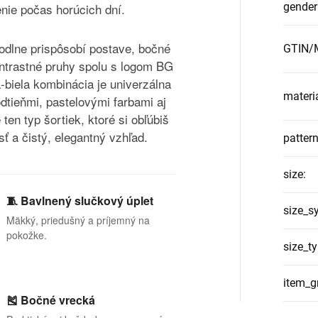
nie počas horúcich dní.
gender
odlne prispôsobí postave, bočné
GTIN/M
ontrastné pruhy spolu s logom BG
‑biela kombinácia je univerzálna
materi
odtieňmi, pastelovými farbami aj
ten typ šortiek, ktoré si obľúbiš
sť a čistý, elegantný vzhľad.
patter
size
:
🧵 Bavlnený slučkový úplet
size_s
Mäkký, priedušný a príjemný na
pokožke.
size_t
item_g
🎽 Bočné vrecká