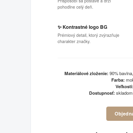
Prispôsobí sa postave a drží
pohodlne celý deň.
✨ Kontrastné logo BG
Prémiový detail, ktorý zvýrazňuje
charakter značky.
Materiálové zloženie:
90% bavlna,
Farba:
mok
Veľkosti
Dostupnosť:
skladom 
Objedna