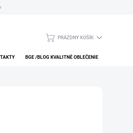
 obchodu
O nás – bgeshop.sk
Moja objednávka
Doprava a p
PRÁZDNY KOŠÍK
NÁKUPNÝ
KOŠÍK
TAKTY
BGE /BLOG KVALITNÉ OBLEČENIE
O NÁS – B
€