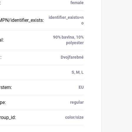
:
female
identifier_exists=n
PN/identifier_exists
:
o
90% bavlna, 10%
al
:
polyester
n
:
Dvojfarebné
S, M, L
ystem
:
EU
ype
:
regular
roup_id
:
color/size