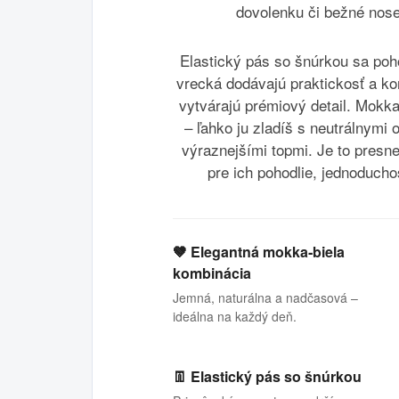
dovolenku či bežné nose
Elastický pás so šnúrkou sa poh
vrecká dodávajú praktickosť a k
vytvárajú prémiový detail. Mokka
– ľahko ju zladíš s neutrálnymi 
výraznejšími topmi. Je to presne 
pre ich pohodlie, jednoducho
🤎 Elegantná mokka‑biela
kombinácia
Jemná, naturálna a nadčasová –
ideálna na každý deň.
👖 Elastický pás so šnúrkou