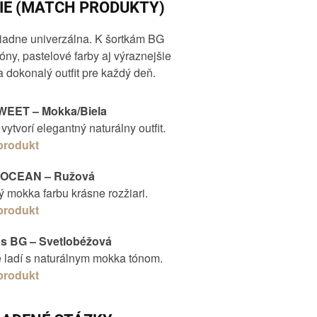
IE (MATCH PRODUKTY)
iadne univerzálna. K šortkám BG
ny, pastelové farby aj výraznejšie
ia dokonalý outfit pre každý deň.
WEET – Mokka/Biela
 vytvorí elegantný naturálny outfit.
 produkt
G OCEAN – Ružová
ý mokka farbu krásne rozžiari.
 produkt
ps BG – Svetlobéžová
e ladí s naturálnym mokka tónom.
 produkt