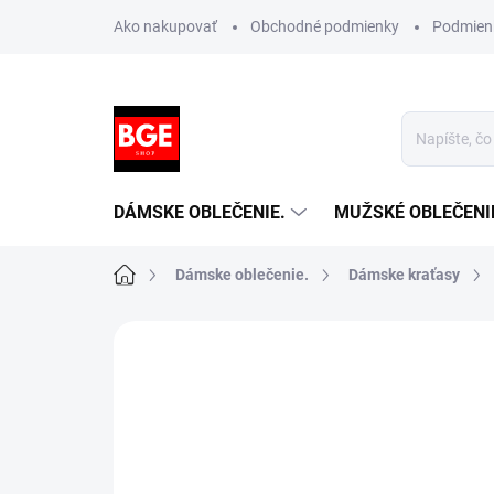
Prejsť
Ako nakupovať
Obchodné podmienky
Podmien
na
obsah
DÁMSKE OBLEČENIE.
MUŽSKÉ OBLEČENI
Domov
Dámske oblečenie.
Dámske kraťasy
Neohodnotené
Podrobnosti hodnotenia