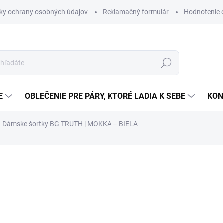
ky ochrany osobných údajov
Reklamačný formulár
Hodnotenie
Hľadať
E
OBLEČENIE PRE PÁRY, KTORÉ LADIA K SEBE
KON
Dámske šortky BG TRUTH | MOKKA – BIELA
ZNAČKA:
BRANDENBURG COUTURE
37,90 €
32,90 
Jednotková
ZVOĽTE VARIANT
cena:
VARIANT