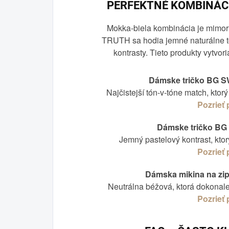
PERFEKTNÉ KOMBINÁC
Mokka‑biela kombinácia je mimor
TRUTH sa hodia jemné naturálne tó
kontrasty. Tieto produkty vytvor
Dámske tričko BG S
Najčistejší tón‑v‑tóne match, ktorý
Pozrieť
Dámske tričko B
Jemný pastelový kontrast, ktor
Pozrieť
Dámska mikina na zi
Neutrálna béžová, ktorá dokonal
Pozrieť