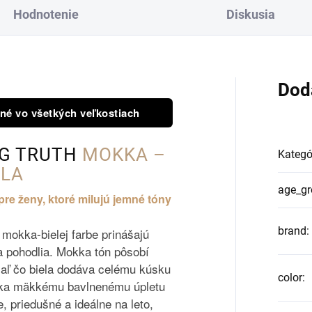
Hodnotenie
Diskusia
Dod
é vo všetkých veľkostiach
BG TRUTH
MOKKA –
Kategó
ELA
age_gr
re ženy, ktoré milujú jemné tóny
brand
:
okka‑bielej farbe prinášajú
 a pohodlia. Mokka tón pôsobí
tiaľ čo biela dodáva celému kúsku
color
:
ďaka mäkkému bavlnenému úpletu
, priedušné a ideálne na leto,