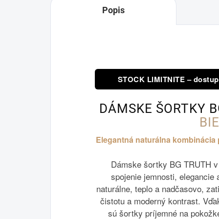
Popis
STOCK LIMITNITE – dostupn
DÁMSKE ŠORTKY 
BI
Elegantná naturálna kombinácia p
Dámske šortky BG TRUTH v m
spojenie jemnosti, elegancie
naturálne, teplo a nadčasovo, za
čistotu a moderný kontrast. V
sú šortky príjemné na pokožke