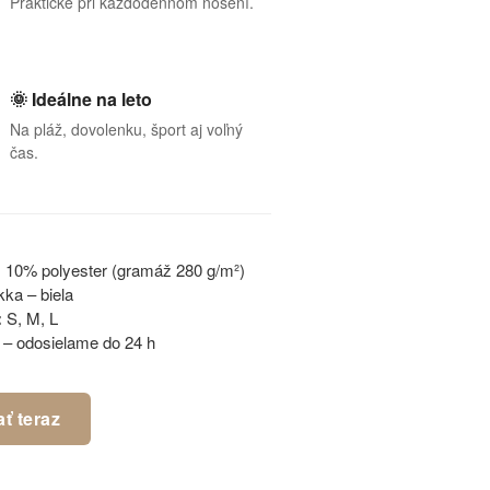
Praktické pri každodennom nosení.
🌞 Ideálne na leto
Na pláž, dovolenku, šport aj voľný
čas.
 10% polyester (gramáž 280 g/m²)
ka – biela
:
S, M, L
– odosielame do 24 h
ť teraz