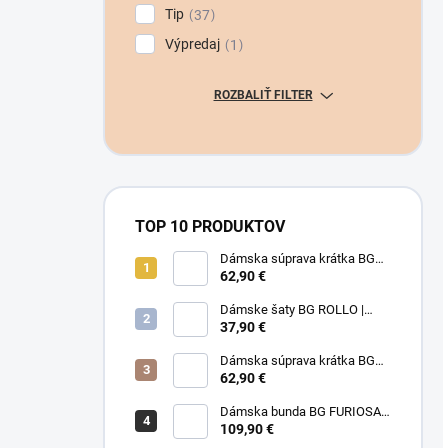
Tip
37
Výpredaj
1
ROZBALIŤ FILTER
TOP 10 PRODUKTOV
Dámska súprava krátka BG
LIMIT | MOKKA
62,90 €
Dámske šaty BG ROLLO |
RUŽOVO-FUCHSIOVÉ
37,90 €
Dámska súprava krátka BG
LIMIT | RUŽOVÁ
62,90 €
Dámska bunda BG FURIOSA |
CAPPUCCINO
109,90 €