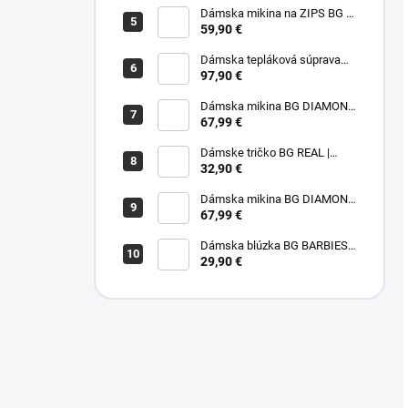
Dámska mikina na ZIPS BG |
ČOKOLÁDA
59,90 €
Dámska tepláková súprava
BG EVER | BORDOVÁ
97,90 €
Dámska mikina BG DIAMOND
| RUŽOVÁ
67,99 €
Dámske tričko BG REAL |
ČOKOLÁDA
32,90 €
Dámska mikina BG DIAMOND
| ČIERNA
67,99 €
Dámska blúzka BG BARBIES |
ČIERNA
29,90 €