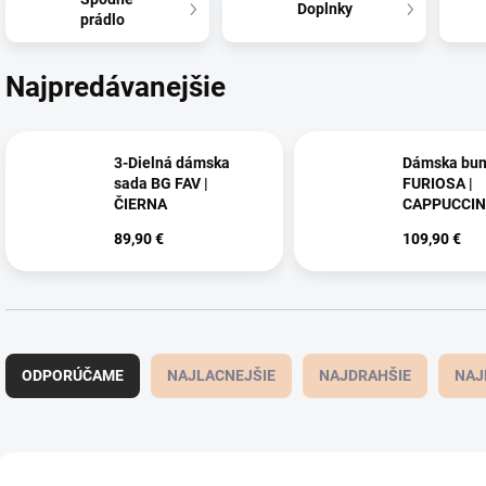
Doplnky
prádlo
Najpredávanejšie
3-Dielná dámska
Dámska bu
sada BG FAV |
FURIOSA |
ČIERNA
CAPPUCCI
89,90 €
109,90 €
R
a
ODPORÚČAME
NAJLACNEJŠIE
NAJDRAHŠIE
NAJ
d
e
n
i
V
e
NOVINKA
NOVINKA