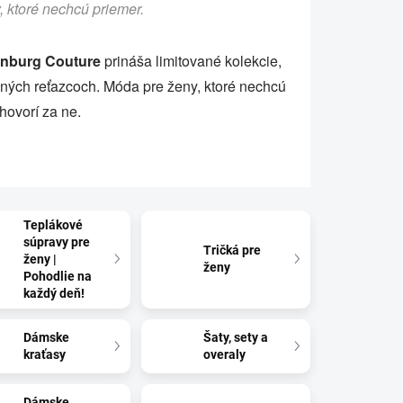
 ktoré nechcú priemer.
nburg Couture
prináša limitované kolekcie,
žných reťazcoch. Móda pre ženy, ktoré nechcú
hovorí za ne.
Teplákové
súpravy pre
Tričká pre
ženy |
ženy
Pohodlie na
každý deň!
Dámske
Šaty, sety a
kraťasy
overaly
Dámske