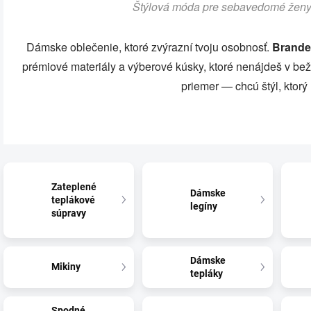
Štýlová móda pre sebavedomé ženy,
Dámske oblečenie, ktoré zvýrazní tvoju osobnosť.
Brande
prémiové materiály a výberové kúsky, ktoré nenájdeš v be
priemer — chcú štýl, ktorý 
Zateplené
Dámske
teplákové
legíny
súpravy
Dámske
Mikiny
tepláky
Spodné