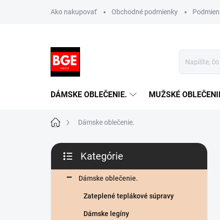
Prejsť
Ako nakupovať
Obchodné podmienky
Podmien
na
obsah
DÁMSKE OBLEČENIE.
MUŽSKÉ OBLEČENI
Domov
Dámske oblečenie.
B
Kategórie
o
Preskočiť
č
kategórie
n
Dámske oblečenie.
ý
Zateplené teplákové súpravy
p
a
Dámske legíny