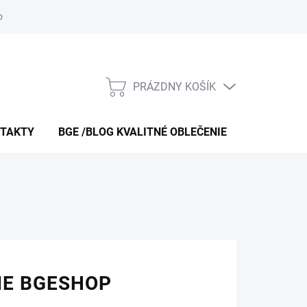
 obchodu
O nás – bgeshop.sk
Moja objednávka
Doprava a p
PRÁZDNY KOŠÍK
NÁKUPNÝ
KOŠÍK
TAKTY
BGE /BLOG KVALITNÉ OBLEČENIE
O NÁS – B
IE BGESHOP