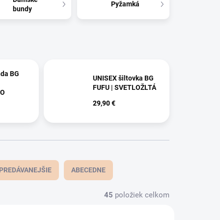
Pyžamká
bundy
nda BG
UNISEX šiltovka BG
FUFU | SVETLOŽLTÁ
NO
29,90 €
PREDÁVANEJŠIE
ABECEDNE
45
položiek celkom
NOVINKA