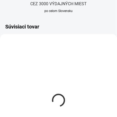
CEZ 3000 VÝDAJNÝCH MIEST
po celom Slovensku
Súvisiaci tovar
NOVINKA
TIP
Tepláková súprava BG
Dámsky top BG BIRD |
GELLY | ECRU
ŽLTÁ
93,90 €
27,90 €
Detail
Detail