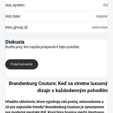
size_system
:
EU
size_type
:
regular
item_group_id
:
color/size
Diskusia
Buďte prvý, kto napíše príspevok k tejto položke.
Pridať komentár
Brandenburg Couture: Keď sa stretne luxusný
dizajn s každodenným pohodlím
​Hľadáte oblečenie, ktoré vyjadruje váš postoj, sebavedomie a
cit pre najnovšie trendy? Brandenburg Couture je synonymom
pre moderný mestský štýl, ktorý búra hranice medzi športovou