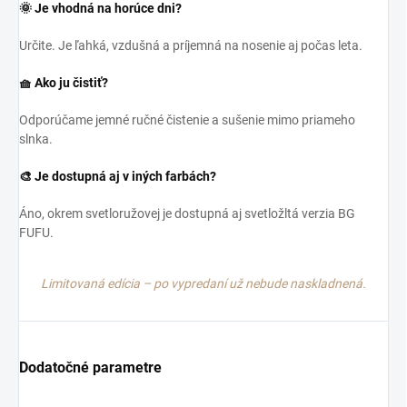
🌞 Je vhodná na horúce dni?
Určite. Je ľahká, vzdušná a príjemná na nosenie aj počas leta.
🧺 Ako ju čistiť?
Odporúčame jemné ručné čistenie a sušenie mimo priameho
slnka.
🎨 Je dostupná aj v iných farbách?
Áno, okrem svetloružovej je dostupná aj svetložltá verzia BG
FUFU.
Limitovaná edícia – po vypredaní už nebude naskladnená.
Dodatočné parametre