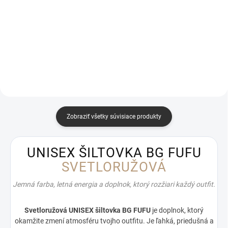
BG GELLY Ecru Edition
Dámsky top BG BIRD Žltá Svieži,
Najčistejšia definícia jemnosti,
letný a dokonale vypasovaný top,
elegancie a moderného „soft
ktorý rozžiari každý outfit. Žltý
luxury“ štýlu. Ecru je farba, ktorá
top BG BIRD je vyrobený z
nikdy nevyjde z módy. Je to
elastického bavlneného prúžku,
odtieň, ktorý pôsobí...
ktorý sa krásne...
Zobraziť všetky súvisiace produkty
UNISEX ŠILTOVKA BG FUFU
SVETLORUŽOVÁ
Jemná farba, letná energia a doplnok, ktorý rozžiari každý outfit.
Svetloružová UNISEX šiltovka BG FUFU
je doplnok, ktorý
okamžite zmení atmosféru tvojho outfitu. Je ľahká, priedušná a