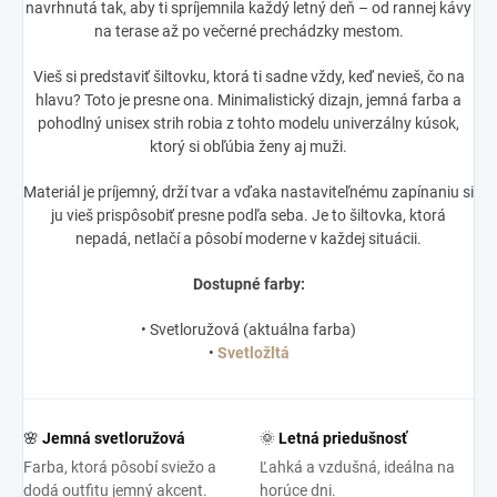
navrhnutá tak, aby ti spríjemnila každý letný deň – od rannej kávy
na terase až po večerné prechádzky mestom.
Vieš si predstaviť šiltovku, ktorá ti sadne vždy, keď nevieš, čo na
hlavu? Toto je presne ona. Minimalistický dizajn, jemná farba a
pohodlný unisex strih robia z tohto modelu univerzálny kúsok,
ktorý si obľúbia ženy aj muži.
Materiál je príjemný, drží tvar a vďaka nastaviteľnému zapínaniu si
ju vieš prispôsobiť presne podľa seba. Je to šiltovka, ktorá
nepadá, netlačí a pôsobí moderne v každej situácii.
Dostupné farby:
• Svetloružová (aktuálna farba)
•
Svetložltá
🌸
Jemná svetloružová
🌞
Letná priedušnosť
Farba, ktorá pôsobí sviežo a
Ľahká a vzdušná, ideálna na
dodá outfitu jemný akcent.
horúce dni.