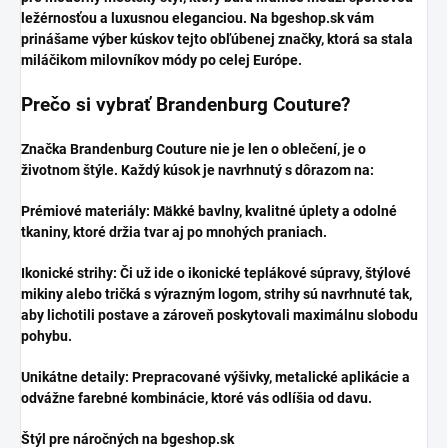
ležérnosťou a luxusnou eleganciou. Na bgeshop.sk vám
prinášame výber kúskov tejto obľúbenej značky, ktorá sa stala
miláčikom milovníkov módy po celej Európe.
​Prečo si vybrať Brandenburg Couture?
​Značka Brandenburg Couture nie je len o oblečení, je o
životnom štýle. Každý kúsok je navrhnutý s dôrazom na:
​Prémiové materiály: Mäkké bavlny, kvalitné úplety a odolné
tkaniny, ktoré držia tvar aj po mnohých praniach.
​Ikonické strihy: Či už ide o ikonické teplákové súpravy, štýlové
mikiny alebo tričká s výrazným logom, strihy sú navrhnuté tak,
aby lichotili postave a zároveň poskytovali maximálnu slobodu
pohybu.
​Unikátne detaily: Prepracované výšivky, metalické aplikácie a
odvážne farebné kombinácie, ktoré vás odlíšia od davu.
​Štýl pre náročných na bgeshop.sk