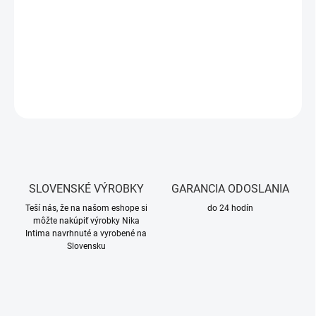
Zloženie:
100% akryl – mäkký, hrejivý, príjemný
Strih:
unisex, elastický, pohodlný
DETAILNÉ INFORMÁCIE
OPÝTAŤ SA
SLOVENSKÉ VÝROBKY
GARANCIA ODOSLANIA
Teší nás, že na našom eshope si
do 24 hodín
môžte nakúpiť výrobky Nika
Intima navrhnuté a vyrobené na
Slovensku