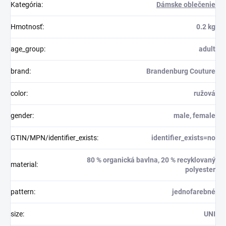
Kategória
:
Dámske oblečenie
Hmotnosť
:
0.2 kg
age_group
:
adult
brand
:
Brandenburg Couture
color
:
ružová
gender
:
male, female
GTIN/MPN/identifier_exists
:
identifier_exists=no
80 % organická bavlna, 20 % recyklovaný
material
:
polyester
pattern
:
jednofarebné
size
:
UNI