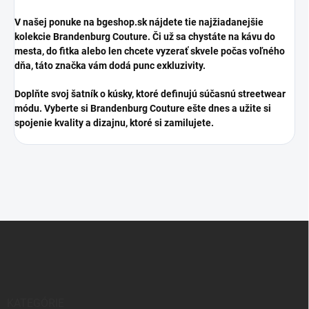
​V našej ponuke na bgeshop.sk nájdete tie najžiadanejšie
kolekcie Brandenburg Couture. Či už sa chystáte na kávu do
mesta, do fitka alebo len chcete vyzerať skvele počas voľného
dňa, táto značka vám dodá punc exkluzivity.
​Doplňte svoj šatník o kúsky, ktoré definujú súčasnú streetwear
módu. Vyberte si Brandenburg Couture ešte dnes a užite si
spojenie kvality a dizajnu, ktoré si zamilujete.
Z
á
p
ä
t
i
KATEGÓRIE