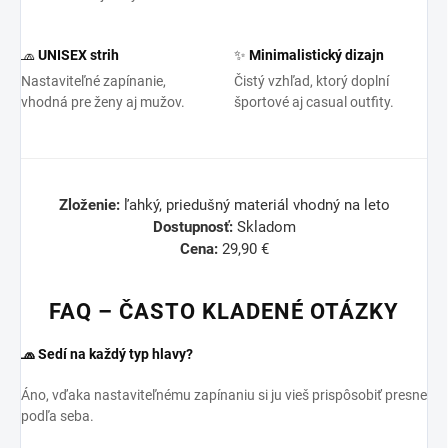
🧢
UNISEX strih
✨
Minimalistický dizajn
Nastaviteľné zapínanie,
Čistý vzhľad, ktorý doplní
vhodná pre ženy aj mužov.
športové aj casual outfity.
Zloženie:
ľahký, priedušný materiál vhodný na leto
Dostupnosť:
Skladom
Cena:
29,90 €
FAQ – ČASTO KLADENÉ OTÁZKY
🧢 Sedí na každý typ hlavy?
Áno, vďaka nastaviteľnému zapínaniu si ju vieš prispôsobiť presne
podľa seba.