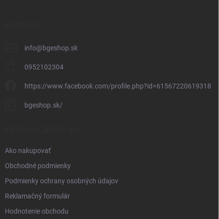
e
KONTAKT
info
@
bgeshop.sk
0952102304
https://www.facebook.com/profile.php?id=61567220619318
bgeshop.sk/
INFORMÁCIE PRE VÁS
Ako nakupovať
Obchodné podmienky
Podmienky ochrany osobných údajov
Reklamačný formulár
Hodnotenie obchodu