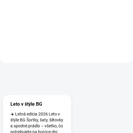
Antibakteriálne mužské boxerky.
Športová podprsenka Johana s
Zloženie: elastická bavlna - 95%
vysokým podielom bavlny.
bavlna, 5% elastan
Funkčná s odvodom potu,
antibakteriálna. Zloženie :
50%bavlna / 50% polypropylen
grok_video_2026-01-03-23-42-28
Leto v štýle BG
☀️ Letná edícia 2026 Leto v
štýle BG Šortky, šaty, šiltovky
a spodné prádlo – všetko, čo
potrebujete na horúce dni