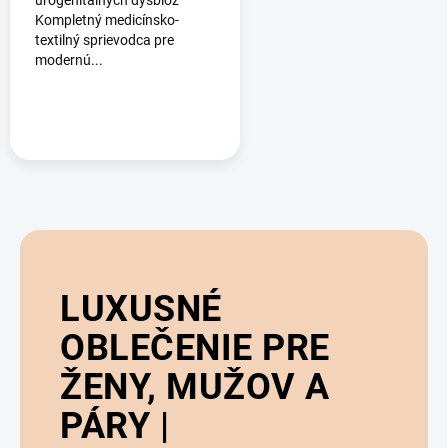
urogenitálnych dysbióz
Kompletný medicínsko-
textilný sprievodca pre
modernú...
LUXUSNÉ
OBLEČENIE PRE
ŽENY, MUŽOV A
PÁRY |