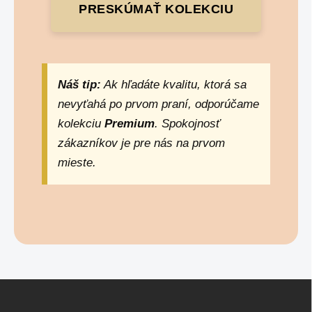
PRESKÚMAŤ KOLEKCIU
Náš tip:
Ak hľadáte kvalitu, ktorá sa
nevyťahá po prvom praní, odporúčame
kolekciu
Premium
. Spokojnosť
zákazníkov je pre nás na prvom
mieste.
Z
á