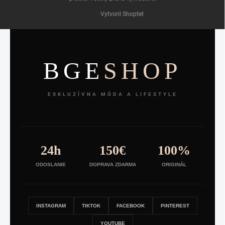
Vytvoril Shoptet
BGE
SHOP
EXKLUZÍVNA MÓDA A LIFESTYLE
24h
150€
100%
ODOSLANIE
DOPRAVA ZDARMA
ORIGINÁL
INSTAGRAM
TIKTOK
FACEBOOK
PINTEREST
YOUTUBE