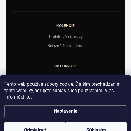
KOLEKCIE
Teplákové súpravy
Bielizeň Nika Intima
INFORMÁCIE
Obchodné podmienky
Tento web používa súbory cookie. Ďalším prechádzaním
Vrátenie tovaru
tohto webu vyjadrujete súhlas s ich používaním. Viac
informácií
tu
.
KONTAKT
Nastavenie
Martin Majirský - BGEshop
info@bgeshop.sk
Odmietnuť
Súhlasím
Hlavná 122/45, 086 33 Zborov