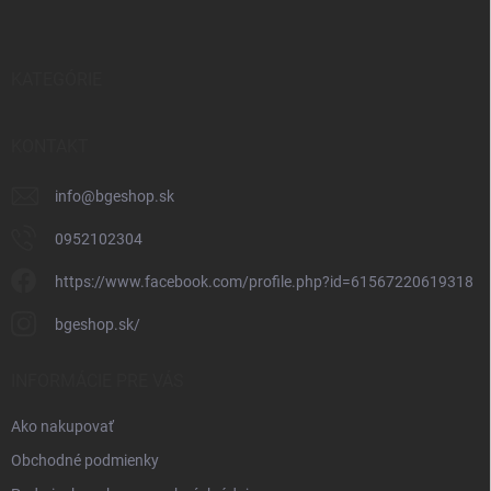
p
ä
t
i
KATEGÓRIE
e
KONTAKT
info
@
bgeshop.sk
0952102304
https://www.facebook.com/profile.php?id=61567220619318
bgeshop.sk/
INFORMÁCIE PRE VÁS
Ako nakupovať
Obchodné podmienky