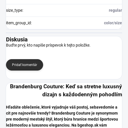
size_type
:
regular
item_group_id
:
color/size
Diskusia
Buďte prvý, kto napíše príspevok k tejto položke.
Pridať komentár
Brandenburg Couture: Keď sa stretne luxusný
dizajn s každodenným pohodlím
​Hľadáte oblečenie, ktoré vyjadruje váš postoj, sebavedomie a
cit pre najnovšie trendy? Brandenburg Couture je synonymom
pre moderný mestský štýl, ktorý búra hranice medzi športovou
ležérnosťou a luxusnou eleganciou. Na bgeshop.sk vám