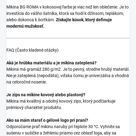
Mikina BG ROMA v kokosovej farbe je viac než len oblečenie. Je to
investícia do vášho šatníka, ktorá sa hodí k džínsom, teplákom,
alebo dokonca k šortkám.
Získajte kúsok, ktorý definuje
modernú mužskosť.
FAQ (Často kladené otázky)
Aká je hrúbka materiálu a je mikina zateplená?
Mikina má gramáž 280 g/m2. Je to pevný, stredne hrubý materiál.
Nie je zateplená (nepodšitá), vďaka čomu je univerzálna a vhodná
na celoročné nosenie.
Je zips na mikine kovový alebo plastový?
Mikina má kvalitný a odolný kovový zips, ktorý podčiarkuje
prémiový charakter produktu.
Ako sa mám starať o gélové logo pri praní?
Odporúčame prať mikinu naruby pri teplote 30 °C. Vyhnite sa
sušeniu v sušičke a žehleniu priamo cez oblasť loga, aby sa