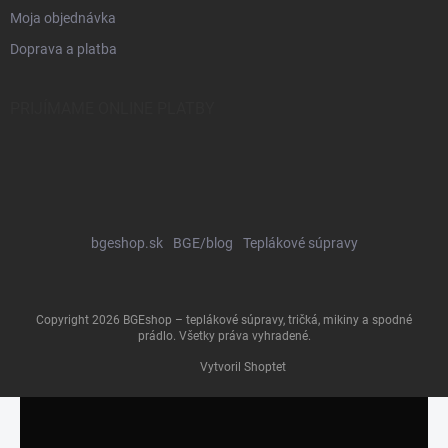
Moja objednávka
Doprava a platba
PRIJÍMAME ONLINE PLATBY
bgeshop.sk
BGE/blog
Teplákové súpravy
Copyright 2026
BGEshop – teplákové súpravy, tričká, mikiny a spodné
prádlo
. Všetky práva vyhradené.
Vytvoril Shoptet