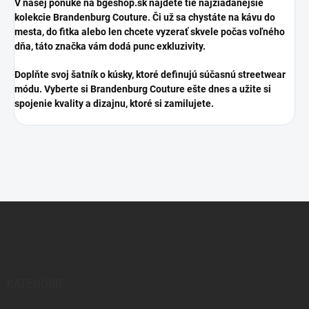
​V našej ponuke na bgeshop.sk nájdete tie najžiadanejšie
kolekcie Brandenburg Couture. Či už sa chystáte na kávu do
mesta, do fitka alebo len chcete vyzerať skvele počas voľného
dňa, táto značka vám dodá punc exkluzivity.
​Doplňte svoj šatník o kúsky, ktoré definujú súčasnú streetwear
módu. Vyberte si Brandenburg Couture ešte dnes a užite si
spojenie kvality a dizajnu, ktoré si zamilujete.
Z
á
p
ä
t
i
KATEGÓRIE
e