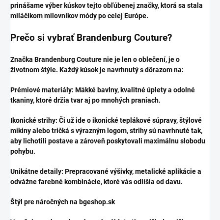
prinášame výber kúskov tejto obľúbenej značky, ktorá sa stala
miláčikom milovníkov módy po celej Európe.
​Prečo si vybrať Brandenburg Couture?
​Značka Brandenburg Couture nie je len o oblečení, je o
životnom štýle. Každý kúsok je navrhnutý s dôrazom na:
​Prémiové materiály: Mäkké bavlny, kvalitné úplety a odolné
tkaniny, ktoré držia tvar aj po mnohých praniach.
​Ikonické strihy: Či už ide o ikonické teplákové súpravy, štýlové
mikiny alebo tričká s výrazným logom, strihy sú navrhnuté tak,
aby lichotili postave a zároveň poskytovali maximálnu slobodu
pohybu.
​Unikátne detaily: Prepracované výšivky, metalické aplikácie a
odvážne farebné kombinácie, ktoré vás odlíšia od davu.
​Štýl pre náročných na bgeshop.sk