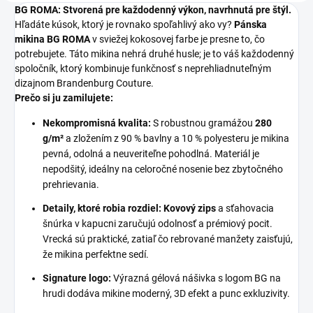
BG ROMA: Stvorená pre každodenný výkon, navrhnutá pre štýl.
Hľadáte kúsok, ktorý je rovnako spoľahlivý ako vy?
Pánska
mikina BG ROMA
v sviežej kokosovej farbe je presne to, čo
potrebujete. Táto mikina nehrá druhé husle; je to váš každodenný
spoločník, ktorý kombinuje funkčnosť s neprehliadnuteľným
dizajnom Brandenburg Couture.
Prečo si ju zamilujete:
Nekompromisná kvalita:
S robustnou gramážou
280
g/m²
a zložením z 90 % bavlny a 10 % polyesteru je mikina
pevná, odolná a neuveriteľne pohodlná. Materiál je
nepodšitý, ideálny na celoročné nosenie bez zbytočného
prehrievania.
Detaily, ktoré robia rozdiel:
Kovový zips
a sťahovacia
šnúrka v kapucni zaručujú odolnosť a prémiový pocit.
Vrecká sú praktické, zatiaľ čo rebrované manžety zaisťujú,
že mikina perfektne sedí.
Signature logo:
Výrazná gélová nášivka s logom BG na
hrudi dodáva mikine moderný, 3D efekt a punc exkluzivity.