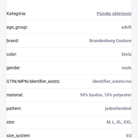
Kategória
:
Pánske oblečenie
age_group
:
adult
brand
:
Brandenburg Couture
color
:
biela
gender
:
male
GTIN/MPN/identifier_exists
:
identifier_exists=no
material
:
90% bavlna, 10% polyester
pattern
:
jednofarebné
size
:
M, L, XL, XXL
size_system
:
EU