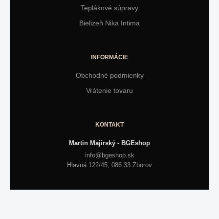
Teplákové súpravy
Bielizeň Nika Intima
INFORMÁCIE
Obchodné podmienky
Vrátenie tovaru
KONTAKT
Martin Majirský - BGEshop
info@bgeshop.sk
Hlavná 122/45, 086 33 Zborov