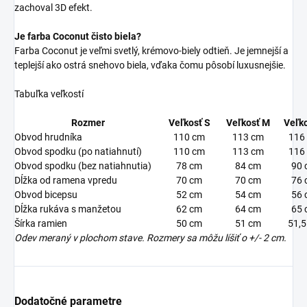
zachoval 3D efekt.
Je farba Coconut čisto biela?
Farba Coconut je veľmi svetlý, krémovo-biely odtieň. Je jemnejší a
teplejší ako ostrá snehovo biela, vďaka čomu pôsobí luxusnejšie.
Tabuľka veľkostí
Rozmer
Veľkosť S
Veľkosť M
Veľko
Obvod hrudníka
110 cm
113 cm
116
Obvod spodku (po natiahnutí)
110 cm
113 cm
116
Obvod spodku (bez natiahnutia)
78 cm
84 cm
90 
Dĺžka od ramena vpredu
70 cm
70 cm
76 
Obvod bicepsu
52 cm
54 cm
56 
Dĺžka rukáva s manžetou
62 cm
64 cm
65 
Šírka ramien
50 cm
51 cm
51,5
Odev meraný v plochom stave. Rozmery sa môžu líšiť o +/- 2 cm.
Dodatočné parametre