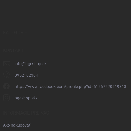
Z
á
p
ä
t
i
KATEGÓRIE
e
KONTAKT
info
@
bgeshop.sk
0952102304
https://www.facebook.com/profile.php?id=61567220619318
bgeshop.sk/
INFORMÁCIE PRE VÁS
Ako nakupovať