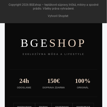
Copyright 2026
BGEshop – teplákové súpravy, tričká, mikiny a spodné
prádlo
. Všetky práva vyhradené.
Vytvoril Shoptet
BGE
SHOP
EXKLUZÍVNA MÓDA A LIFESTYLE
24h
150€
100%
ODOSLANIE
DOPRAVA ZDARMA
ORIGINÁL