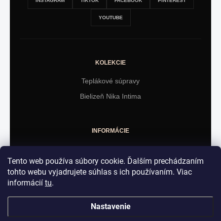
INSTAGRAM
TIKTOK
FACEBOOK
PINTEREST
YOUTUBE
KOLEKCIE
Teplákové súpravy
Bielizeň Nika Intima
INFORMÁCIE
Obchodné podmienky
Tento web používa súbory cookie. Ďalším prechádzaním
Vrátenie tovaru
tohto webu vyjadrujete súhlas s ich používaním. Viac
informácií
tu
.
KONTAKT
Nastavenie
Martin Majirský - BGEshop