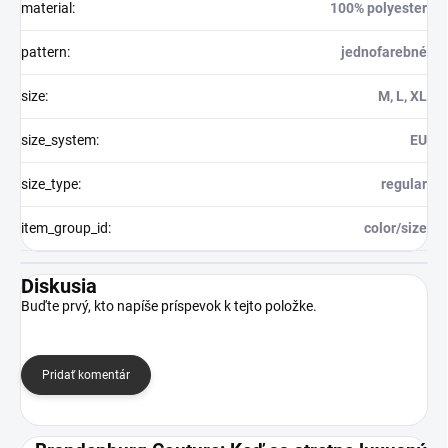
material
:
100% polyester
pattern
:
jednofarebné
size
:
M, L, XL
size_system
:
EU
size_type
:
regular
item_group_id
:
color/size
Diskusia
Buďte prvý, kto napíše príspevok k tejto položke.
Pridať komentár