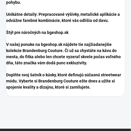
pohybu.
​Unikátne detaily: Prepracované výšivky, metalické aplikácie a
odvážne farebné kombinácie, ktoré vás odlíšia od davu.
​Štýl pre náročných na bgeshop.sk
​V našej ponuke na bgeshop.sk nájdete tie najžiadanejšie
kolekcie Brandenburg Couture. Či už sa chystáte na kávu do
mesta, do fitka alebo len chcete vyzerať skvele počas voľného
dňa, táto značka vám dodá punc exkluzivity.
​Doplňte svoj šatník o kúsky, ktoré definujú súčasnú streetwear
módu. Vyberte si Brandenburg Couture ešte dnes a užite si
spojenie kvality a dizajnu, ktoré si zamilujete.