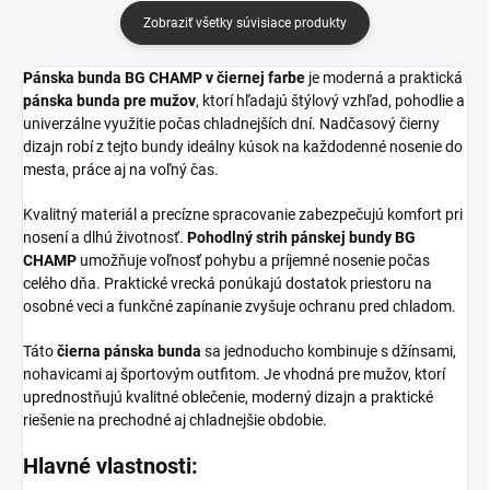
Zobraziť všetky súvisiace produkty
Pánska bunda BG CHAMP v čiernej farbe
je moderná a praktická
pánska bunda pre mužov
, ktorí hľadajú štýlový vzhľad, pohodlie a
univerzálne využitie počas chladnejších dní. Nadčasový čierny
dizajn robí z tejto bundy ideálny kúsok na každodenné nosenie do
mesta, práce aj na voľný čas.
Kvalitný materiál a precízne spracovanie zabezpečujú komfort pri
nosení a dlhú životnosť.
Pohodlný strih pánskej bundy BG
CHAMP
umožňuje voľnosť pohybu a príjemné nosenie počas
celého dňa. Praktické vrecká ponúkajú dostatok priestoru na
osobné veci a funkčné zapínanie zvyšuje ochranu pred chladom.
Táto
čierna pánska bunda
sa jednoducho kombinuje s džínsami,
nohavicami aj športovým outfitom. Je vhodná pre mužov, ktorí
uprednostňujú kvalitné oblečenie, moderný dizajn a praktické
riešenie na prechodné aj chladnejšie obdobie.
Hlavné vlastnosti: