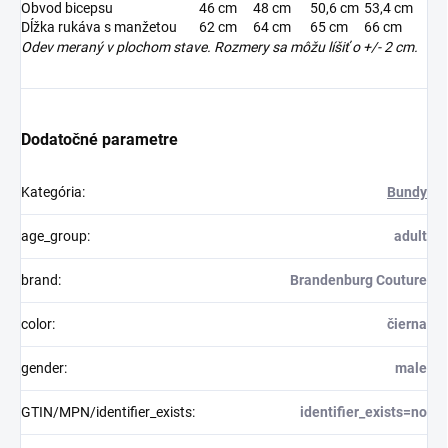
Obvod bicepsu
46 cm
48 cm
50,6 cm
53,4 cm
Dĺžka rukáva s manžetou
62 cm
64 cm
65 cm
66 cm
Odev meraný v plochom stave. Rozmery sa môžu líšiť o +/- 2 cm.
Dodatočné parametre
Kategória
:
Bundy
age_group
:
adult
brand
:
Brandenburg Couture
color
:
čierna
gender
:
male
GTIN/MPN/identifier_exists
:
identifier_exists=no