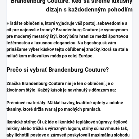
Brandenburg Couture: Keď sa stretne luxusný
dizajn s každodenným pohodlím
​Hľadáte oblečenie, ktoré vyjadruje váš postoj, sebavedomie a
cit pre najnovšie trendy? Brandenburg Couture je synonymom
pre moderný mestský štýl, ktorý búra hranice medzi športovou
ležérnosťou a luxusnou eleganciou. Na bgeshop.sk vám
prinášame výber kúskov tejto obľúbenej značky, ktorá sa stala
miláčikom milovníkov módy po celej Európe.
​Prečo si vybrať Brandenburg Couture?
​Značka Brandenburg Couture nie je len o oblečení, je o
životnom štýle. Každý kúsok je navrhnutý s dôrazom na:
​Prémiové materiály: Mäkké bavlny, kvalitné úplety a odolné
tkaniny, ktoré držia tvar aj po mnohých praniach.
​Ikonické strihy: Či už ide o ikonické teplákové súpravy, štýlové
mikiny alebo tričká s výrazným logom, strihy sú navrhnuté tak,
aby lichotili postave a zároveň poskytovali maximálnu slobodu