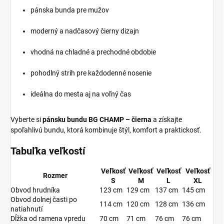
pánska bunda pre mužov
moderný a nadčasový čierny dizajn
vhodná na chladné a prechodné obdobie
pohodlný strih pre každodenné nosenie
ideálna do mesta aj na voľný čas
Vyberte si
pánsku bundu BG CHAMP – čierna
a získajte
spoľahlivú bundu, ktorá kombinuje štýl, komfort a praktickosť.
Tabuľka veľkostí
Veľkosť
Veľkosť
Veľkosť
Veľkosť
Rozmer
S
M
L
XL
Obvod hrudníka
123 cm
129 cm
137 cm
145 cm
Obvod dolnej časti po
114 cm
120 cm
128 cm
136 cm
natiahnutí
Dĺžka od ramena vpredu
70 cm
71 cm
76 cm
76 cm