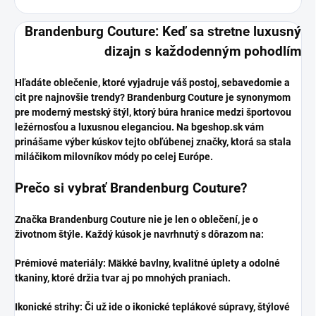
Brandenburg Couture: Keď sa stretne luxusný
dizajn s každodenným pohodlím
​Hľadáte oblečenie, ktoré vyjadruje váš postoj, sebavedomie a
cit pre najnovšie trendy? Brandenburg Couture je synonymom
pre moderný mestský štýl, ktorý búra hranice medzi športovou
ležérnosťou a luxusnou eleganciou. Na bgeshop.sk vám
prinášame výber kúskov tejto obľúbenej značky, ktorá sa stala
miláčikom milovníkov módy po celej Európe.
​Prečo si vybrať Brandenburg Couture?
​Značka Brandenburg Couture nie je len o oblečení, je o
životnom štýle. Každý kúsok je navrhnutý s dôrazom na:
​Prémiové materiály: Mäkké bavlny, kvalitné úplety a odolné
tkaniny, ktoré držia tvar aj po mnohých praniach.
​Ikonické strihy: Či už ide o ikonické teplákové súpravy, štýlové