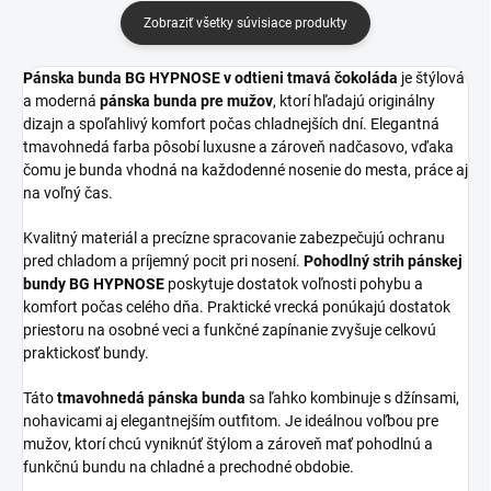
Zobraziť všetky súvisiace produkty
Pánska bunda BG HYPNOSE v odtieni tmavá čokoláda
je štýlová
a moderná
pánska bunda pre mužov
, ktorí hľadajú originálny
dizajn a spoľahlivý komfort počas chladnejších dní. Elegantná
tmavohnedá farba pôsobí luxusne a zároveň nadčasovo, vďaka
čomu je bunda vhodná na každodenné nosenie do mesta, práce aj
na voľný čas.
Kvalitný materiál a precízne spracovanie zabezpečujú ochranu
pred chladom a príjemný pocit pri nosení.
Pohodlný strih pánskej
bundy BG HYPNOSE
poskytuje dostatok voľnosti pohybu a
komfort počas celého dňa. Praktické vrecká ponúkajú dostatok
priestoru na osobné veci a funkčné zapínanie zvyšuje celkovú
praktickosť bundy.
Táto
tmavohnedá pánska bunda
sa ľahko kombinuje s džínsami,
nohavicami aj elegantnejším outfitom. Je ideálnou voľbou pre
mužov, ktorí chcú vyniknúť štýlom a zároveň mať pohodlnú a
funkčnú bundu na chladné a prechodné obdobie.