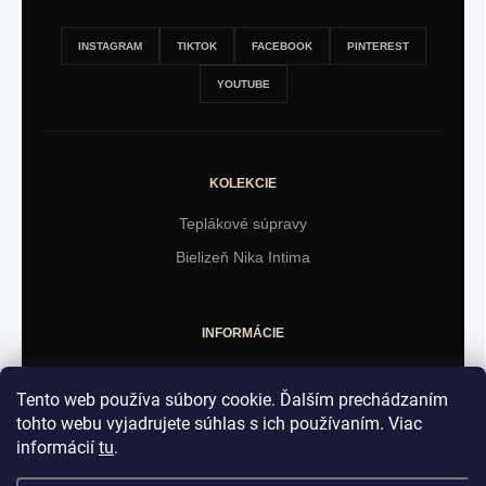
INSTAGRAM
TIKTOK
FACEBOOK
PINTEREST
YOUTUBE
KOLEKCIE
Teplákové súpravy
Bielizeň Nika Intima
INFORMÁCIE
Obchodné podmienky
Tento web používa súbory cookie. Ďalším prechádzaním
Vrátenie tovaru
tohto webu vyjadrujete súhlas s ich používaním. Viac
informácií
tu
.
KONTAKT