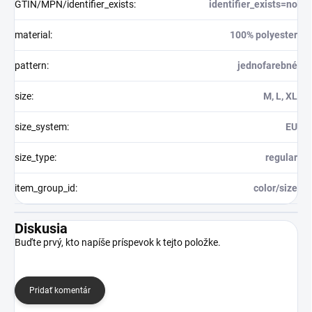
GTIN/MPN/identifier_exists
:
identifier_exists=no
material
:
100% polyester
pattern
:
jednofarebné
size
:
M, L, XL
size_system
:
EU
size_type
:
regular
item_group_id
:
color/size
Diskusia
Buďte prvý, kto napíše príspevok k tejto položke.
Pridať komentár