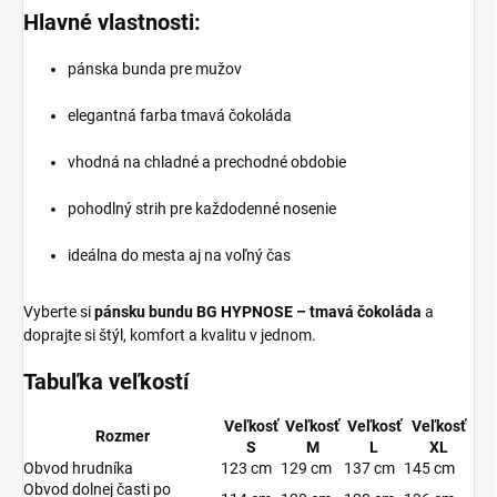
Hlavné vlastnosti:
pánska bunda pre mužov
elegantná farba tmavá čokoláda
vhodná na chladné a prechodné obdobie
pohodlný strih pre každodenné nosenie
ideálna do mesta aj na voľný čas
Vyberte si
pánsku bundu BG HYPNOSE – tmavá čokoláda
a
doprajte si štýl, komfort a kvalitu v jednom.
Tabuľka veľkostí
Veľkosť
Veľkosť
Veľkosť
Veľkosť
Rozmer
S
M
L
XL
Obvod hrudníka
123 cm
129 cm
137 cm
145 cm
Obvod dolnej časti po