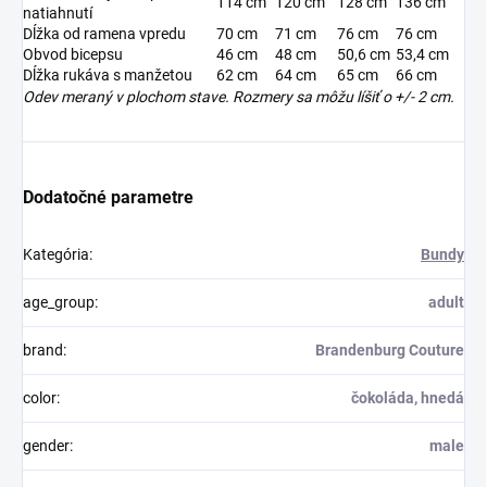
114 cm
120 cm
128 cm
136 cm
natiahnutí
Dĺžka od ramena vpredu
70 cm
71 cm
76 cm
76 cm
Obvod bicepsu
46 cm
48 cm
50,6 cm
53,4 cm
Dĺžka rukáva s manžetou
62 cm
64 cm
65 cm
66 cm
Odev meraný v plochom stave. Rozmery sa môžu líšiť o +/- 2 cm.
Dodatočné parametre
Kategória
:
Bundy
age_group
:
adult
brand
:
Brandenburg Couture
color
:
čokoláda, hnedá
gender
:
male