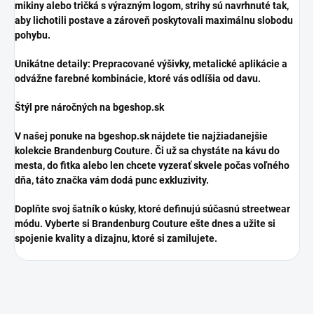
mikiny alebo tričká s výrazným logom, strihy sú navrhnuté tak,
aby lichotili postave a zároveň poskytovali maximálnu slobodu
pohybu.
​Unikátne detaily: Prepracované výšivky, metalické aplikácie a
odvážne farebné kombinácie, ktoré vás odlíšia od davu.
​Štýl pre náročných na bgeshop.sk
​V našej ponuke na bgeshop.sk nájdete tie najžiadanejšie
kolekcie Brandenburg Couture. Či už sa chystáte na kávu do
mesta, do fitka alebo len chcete vyzerať skvele počas voľného
dňa, táto značka vám dodá punc exkluzivity.
​Doplňte svoj šatník o kúsky, ktoré definujú súčasnú streetwear
módu. Vyberte si Brandenburg Couture ešte dnes a užite si
spojenie kvality a dizajnu, ktoré si zamilujete.