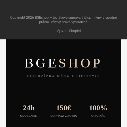
Copyright 2026
BGEshop – teplákové súpravy, tričká, mikiny a spodné
prádlo
. Všetky práva vyhradené.
Vytvoril Shoptet
BGE
SHOP
EXKLUZÍVNA MÓDA A LIFESTYLE
24h
150€
100%
ODOSLANIE
DOPRAVA ZDARMA
ORIGINÁL