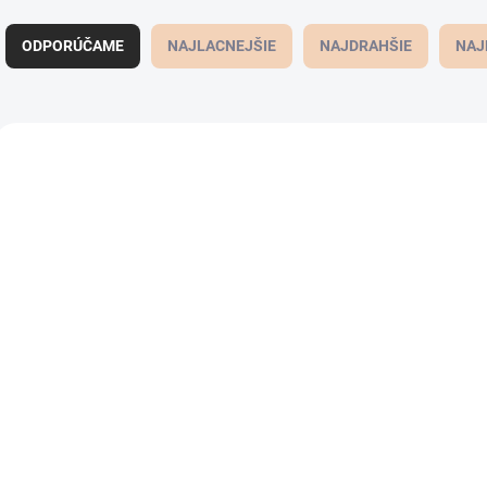
R
a
ODPORÚČAME
NAJLACNEJŠIE
NAJDRAHŠIE
NAJ
d
e
n
i
V
e
ý
NOVINKA
1268/XL
p
p
TIP
r
i
o
s
d
p
u
r
k
o
t
d
o
u
v
k
t
Pánska mikina BG
Pánska mikina B
o
BERLIN | ČOKOLÁDA
KANGOO | KOKOS
v
55,90 €
55,90 €