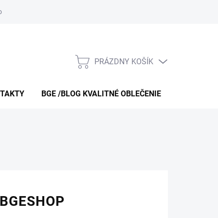
 obchodu
O nás – bgeshop.sk
Moja objednávka
Doprava a p
PRÁZDNY KOŠÍK
NÁKUPNÝ
KOŠÍK
TAKTY
BGE /BLOG KVALITNÉ OBLEČENIE
O NÁS – B
 BGESHOP