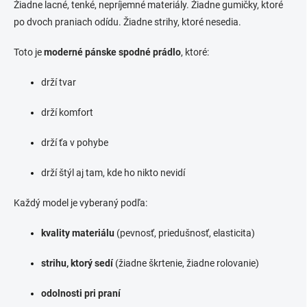
Žiadne lacné, tenké, nepríjemné materiály. Žiadne gumičky, ktoré
r
po dvoch praniach odídu. Žiadne strihy, ktoré nesedia.
v
k
y
Toto je
moderné pánske spodné prádlo
, ktoré:
v
ý
drží tvar
p
i
drží komfort
s
u
drží ťa v pohybe
drží štýl aj tam, kde ho nikto nevidí
Každý model je vyberaný podľa:
kvality materiálu
(pevnosť, priedušnosť, elasticita)
strihu, ktorý sedí
(žiadne škrtenie, žiadne rolovanie)
odolnosti pri praní