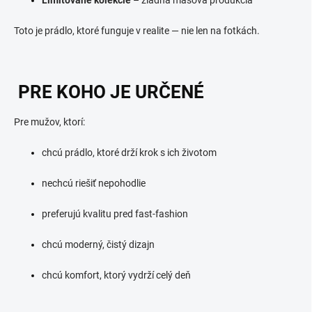
Toto je prádlo, ktoré funguje v realite — nie len na fotkách.
PRE KOHO JE URČENÉ
Pre mužov, ktorí:
chcú prádlo, ktoré drží krok s ich životom
nechcú riešiť nepohodlie
preferujú kvalitu pred fast‑fashion
chcú moderný, čistý dizajn
chcú komfort, ktorý vydrží celý deň