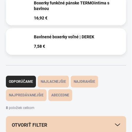
Boxerky funkčné pánske TERMOintima s
bavlnou
16,92 €
Bavlnené boxerky voľné | DEREK
7,58 €
R
a
ODPORÚČAME
NAJLACNEJŠIE
NAJDRAHŠIE
d
e
NAJPREDÁVANEJŠIE
ABECEDNE
n
i
8
položiek celkom
e
p
OTVORIŤ FILTER
r