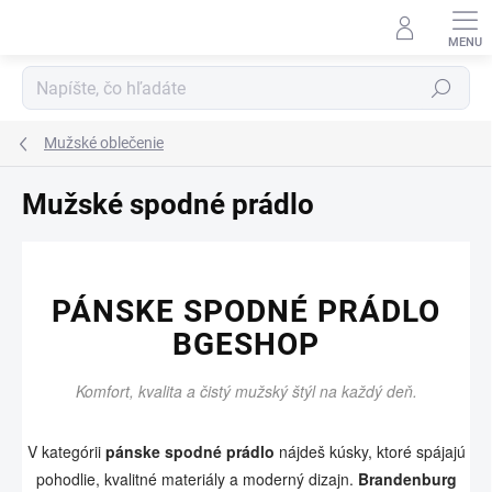
Prejsť
na
obsah
Hľadať
Mužské oblečenie
Mužské spodné prádlo
PÁNSKE SPODNÉ PRÁDLO
BGESHOP
Komfort, kvalita a čistý mužský štýl na každý deň.
V kategórii
pánske spodné prádlo
nájdeš kúsky, ktoré spájajú
pohodlie, kvalitné materiály a moderný dizajn.
Brandenburg