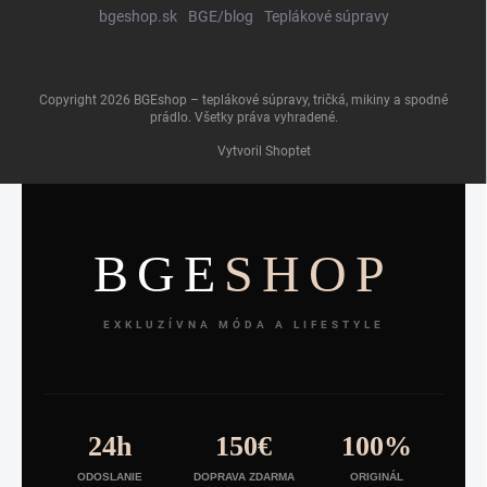
bgeshop.sk
BGE/blog
Teplákové súpravy
Copyright 2026
BGEshop – teplákové súpravy, tričká, mikiny a spodné
prádlo
. Všetky práva vyhradené.
Vytvoril Shoptet
BGE
SHOP
EXKLUZÍVNA MÓDA A LIFESTYLE
24h
150€
100%
ODOSLANIE
DOPRAVA ZDARMA
ORIGINÁL