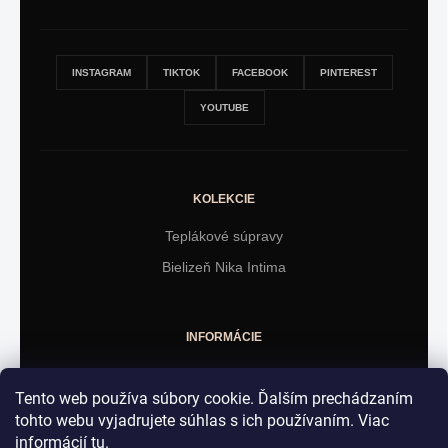
INSTAGRAM
TIKTOK
FACEBOOK
PINTEREST
YOUTUBE
KOLEKCIE
Teplákové súpravy
Bielizeň Nika Intima
INFORMÁCIE
Obchodné podmienky
Tento web používa súbory cookie. Ďalším prechádzaním
Vrátenie tovaru
tohto webu vyjadrujete súhlas s ich používaním. Viac
informácií
tu
.