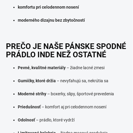
komfortu pri celodennom nosení
moderného dizajnu bez zbytočností
PREČO JE NAŠE PÁNSKE SPODNÉ
PRÁDLO INDE NEŽ OSTATNÉ
Pevné, kvalitné materiály
– žiadne lacné zmesi
Gumičky, ktoré držia
– nevyťahujú sa, nekrútia sa
Moderné strihy
– boxerky, slipy, športové prevedenia
Priedušnosť
– komfort aj pri celodennom nosení
Odolnosť
– prádlo, ktoré vydrží
Limitované kolekcie
– žiadna masová produkcia