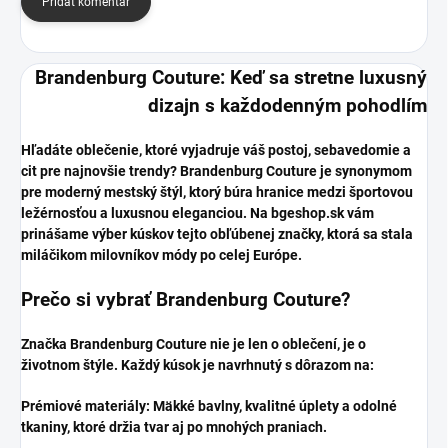
Pridať komentár
Brandenburg Couture: Keď sa stretne luxusný
dizajn s každodenným pohodlím
​Hľadáte oblečenie, ktoré vyjadruje váš postoj, sebavedomie a
cit pre najnovšie trendy? Brandenburg Couture je synonymom
pre moderný mestský štýl, ktorý búra hranice medzi športovou
ležérnosťou a luxusnou eleganciou. Na bgeshop.sk vám
prinášame výber kúskov tejto obľúbenej značky, ktorá sa stala
miláčikom milovníkov módy po celej Európe.
​Prečo si vybrať Brandenburg Couture?
​Značka Brandenburg Couture nie je len o oblečení, je o
životnom štýle. Každý kúsok je navrhnutý s dôrazom na:
​Prémiové materiály: Mäkké bavlny, kvalitné úplety a odolné
tkaniny, ktoré držia tvar aj po mnohých praniach.