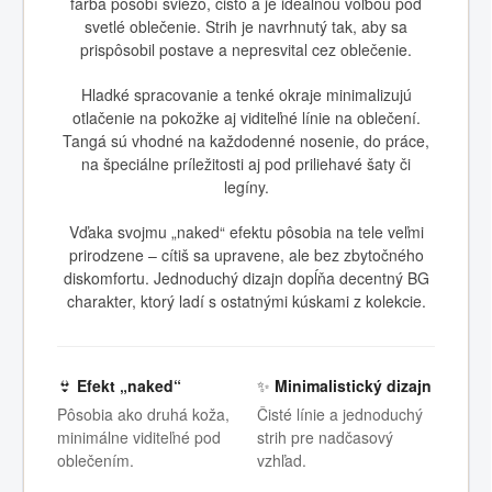
farba pôsobí sviežo, čisto a je ideálnou voľbou pod
svetlé oblečenie. Strih je navrhnutý tak, aby sa
prispôsobil postave a nepresvital cez oblečenie.
Hladké spracovanie a tenké okraje minimalizujú
otlačenie na pokožke aj viditeľné línie na oblečení.
Tangá sú vhodné na každodenné nosenie, do práce,
na špeciálne príležitosti aj pod priliehavé šaty či
legíny.
Vďaka svojmu „naked“ efektu pôsobia na tele veľmi
prirodzene – cítiš sa upravene, ale bez zbytočného
diskomfortu. Jednoduchý dizajn dopĺňa decentný BG
charakter, ktorý ladí s ostatnými kúskami z kolekcie.
👙
Efekt „naked“
✨
Minimalistický dizajn
Pôsobia ako druhá koža,
Čisté línie a jednoduchý
minimálne viditeľné pod
strih pre nadčasový
oblečením.
vzhľad.