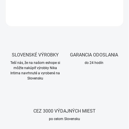
DETAILNÉ INFORMÁCIE
OPÝTAŤ SA
SLOVENSKÉ VÝROBKY
GARANCIA ODOSLANIA
Teší nás, že na našom eshope si
do 24 hodín
môžte nakúpiť výrobky Nika
Intima navrhnuté a vyrobené na
Slovensku
CEZ 3000 VÝDAJNÝCH MIEST
po celom Slovensku