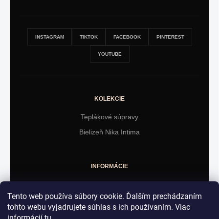
INSTAGRAM
TIKTOK
FACEBOOK
PINTEREST
YOUTUBE
KOLEKCIE
Teplákové súpravy
Bielizeň Nika Intima
INFORMÁCIE
Obchodné podmienky
Tento web používa súbory cookie. Ďalším prechádzaním
Vrátenie tovaru
tohto webu vyjadrujete súhlas s ich používaním. Viac
informácií
tu
.