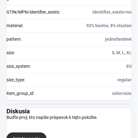
GTIN/MPN/identifier_exists
:
identifier_exists=no
material
:
92% bavlna, 8% elastan
pattern
:
jednofarebné
size
:
S, M, L, XL
size_system
:
EU
size_type
:
regular
item_group_id
:
color/size
Diskusia
Buďte prvý, kto napíše príspevok k tejto položke.