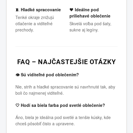
🧵
Hladké spracovanie
🖤
Ideálne pod
priliehavé oblečenie
Tenké okraje znižujú
otlačenie a viditeľné
Skvelá voľba pod šaty,
prechody.
sukne aj legíny.
FAQ – NAJČASTEJŠIE OTÁZKY
👁 Sú viditeľné pod oblečením?
Nie, strih a hladké spracovanie sú navrhnuté tak, aby
boli čo najmenej viditeľné.
🤍 Hodí sa biela farba pod svetlé oblečenie?
Áno, biela je ideálna pod svetlé a tenšie kúsky, kde
chceš pôsobiť čisto a upravene.