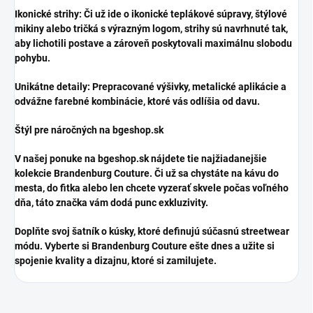
​Ikonické strihy: Či už ide o ikonické teplákové súpravy, štýlové
mikiny alebo tričká s výrazným logom, strihy sú navrhnuté tak,
aby lichotili postave a zároveň poskytovali maximálnu slobodu
pohybu.
​Unikátne detaily: Prepracované výšivky, metalické aplikácie a
odvážne farebné kombinácie, ktoré vás odlíšia od davu.
​Štýl pre náročných na bgeshop.sk
​V našej ponuke na bgeshop.sk nájdete tie najžiadanejšie
kolekcie Brandenburg Couture. Či už sa chystáte na kávu do
mesta, do fitka alebo len chcete vyzerať skvele počas voľného
dňa, táto značka vám dodá punc exkluzivity.
​Doplňte svoj šatník o kúsky, ktoré definujú súčasnú streetwear
módu. Vyberte si Brandenburg Couture ešte dnes a užite si
spojenie kvality a dizajnu, ktoré si zamilujete.