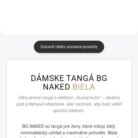
elastických vlákien zaistia
navrhnutý pre ženy, ktoré...
dokonalé prispôsobenie každej...
Zobraziť všetky súvisiace produkty
DÁMSKE TANGÁ BG
NAKED
BIELA
Ultra jemné tangá s efektom „druhej kože“ – ideálne
pod priliehavé oblečenie, kde nechceš, aby bolo vidieť
spodnú bielizeň.
BG NAKED sú tangá pre ženy, ktoré milujú čistý,
minimalistický vzhľad a maximálne pohodlie. Biela