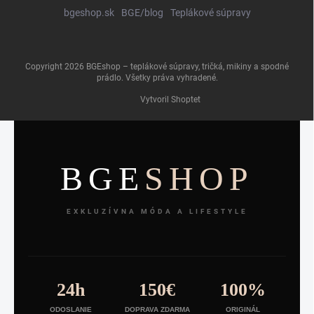
bgeshop.sk
BGE/blog
Teplákové súpravy
Copyright 2026
BGEshop – teplákové súpravy, tričká, mikiny a spodné
prádlo
. Všetky práva vyhradené.
Vytvoril Shoptet
BGE
SHOP
EXKLUZÍVNA MÓDA A LIFESTYLE
24h
150€
100%
ODOSLANIE
DOPRAVA ZDARMA
ORIGINÁL