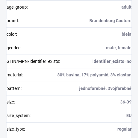
age_group
:
adult
brand
:
Brandenburg Couture
color
:
biela
gender
:
male, female
GTIN/MPN/identifier_exists
:
identifier_exists=no
material
:
80% bavlna, 17% polyamid, 3% elastan
pattern
:
jednofarebné, Dvojfarebné
size
:
36-39
size_system
:
EU
size_type
:
regular