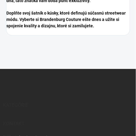
dňa, táto značka vám dodá punc exkluzivity.
​Doplňte svoj šatník o kúsky, ktoré definujú súčasnú streetwear
módu. Vyberte si Brandenburg Couture ešte dnes a užite si
spojenie kvality a dizajnu, ktoré si zamilujete.
Z
á
p
ä
t
i
KATEGÓRIE
e
KONTAKT