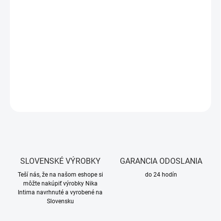
Dostupné farby:
bielo–ružová
Veľkosť:
36–39
Zloženie:
80% bavlna, 17% polyamid, 3% elastan – mäkké,
priedušné, pohodlné
Vhodné na:
tenisky, športové outfity, každodenné nosenie
DETAILNÉ INFORMÁCIE
OPÝTAŤ SA
SLOVENSKÉ VÝROBKY
GARANCIA ODOSLANIA
Teší nás, že na našom eshope si
do 24 hodín
môžte nakúpiť výrobky Nika
Intima navrhnuté a vyrobené na
Slovensku