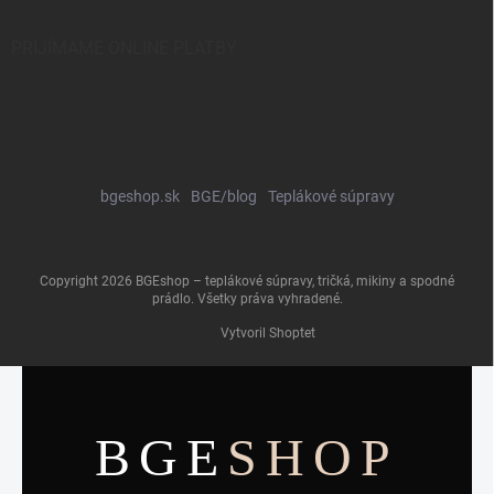
PRIJÍMAME ONLINE PLATBY
bgeshop.sk
BGE/blog
Teplákové súpravy
Copyright 2026
BGEshop – teplákové súpravy, tričká, mikiny a spodné
prádlo
. Všetky práva vyhradené.
Vytvoril Shoptet
BGE
SHOP