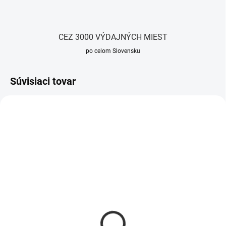
CEZ 3000 VÝDAJNÝCH MIEST
po celom Slovensku
Súvisiaci tovar
NOVINKA
TIP
Ponožky BG MICRO |
Ponožky BG MICRO |
RUŽOVÁ
BIELA
9,90 €
9,90 €