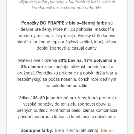
Štýlové vysoké ponožky v kontrastnej bielo–čiernej
kombinácii pre každodenné pohodlie.
Ponožky BG FRAPPE v bielo–čiernej farbe
sú
ideálne pre ženy, ktoré milujú pohodlie, mäkkosť a
moderný minimalistický dizajn. Vysoký strih dodáva
stabilitu, príjemné teplo a štýlový vzhľad, ktorý krásne
doplní športové aj casual outfity.
Materiálové zloženie
80% bavlna, 17% polyamid a
3% elastan
zabezpečuje mäkkosť, priedušnosť a
pružnosť. Ponožky sú príjemné na dotyk, držia tvar a
nezošmykujú sa počas nosenia, čo ich robí ideálnymi
na celodenné použitie.
Veľkosť
36–39
je perfektná pre ženy, ktoré preferujú
vysoké ponožky do tenisiek, športovej obuvi aj
bežných outfitov. Kontrastná bielo–čierna kombinácia
pôsobí moderne a ľahko sa kombinuje s oblečením.
Dostupné farby:
Bielo–čierna (aktuálna),
Bielo–