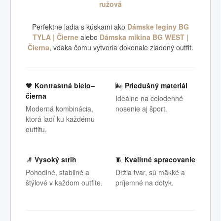
ružová
Perfektne ladia s kúskami ako
Dámske legíny BG
TYLA | Čierne
alebo
Dámska mikina BG WEST |
Čierna
, vďaka čomu vytvoria dokonale zladený outfit.
🖤
Kontrastná bielo–
🌬️
Priedušný materiál
čierna
Ideálne na celodenné
Moderná kombinácia,
nosenie aj šport.
ktorá ladí ku každému
outfitu.
🧦
Vysoký strih
🧵
Kvalitné spracovanie
Pohodlné, stabilné a
Držia tvar, sú mäkké a
štýlové v každom outfite.
príjemné na dotyk.