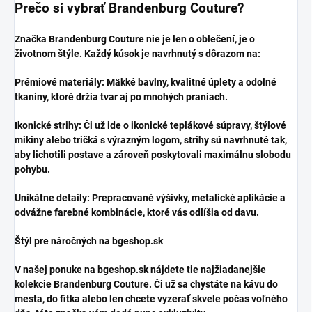
​Prečo si vybrať Brandenburg Couture?
​Značka Brandenburg Couture nie je len o oblečení, je o
životnom štýle. Každý kúsok je navrhnutý s dôrazom na:
​Prémiové materiály: Mäkké bavlny, kvalitné úplety a odolné
tkaniny, ktoré držia tvar aj po mnohých praniach.
​Ikonické strihy: Či už ide o ikonické teplákové súpravy, štýlové
mikiny alebo tričká s výrazným logom, strihy sú navrhnuté tak,
aby lichotili postave a zároveň poskytovali maximálnu slobodu
pohybu.
​Unikátne detaily: Prepracované výšivky, metalické aplikácie a
odvážne farebné kombinácie, ktoré vás odlíšia od davu.
​Štýl pre náročných na bgeshop.sk
​V našej ponuke na bgeshop.sk nájdete tie najžiadanejšie
kolekcie Brandenburg Couture. Či už sa chystáte na kávu do
mesta, do fitka alebo len chcete vyzerať skvele počas voľného