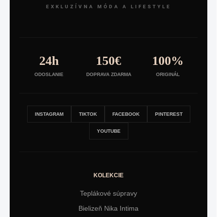
EXKLUZÍVNA MÓDA A LIFESTYLE
24h
150€
100%
ODOSLANIE
DOPRAVA ZDARMA
ORIGINÁL
INSTAGRAM
TIKTOK
FACEBOOK
PINTEREST
YOUTUBE
KOLEKCIE
Teplákové súpravy
Bielizeň Nika Intima