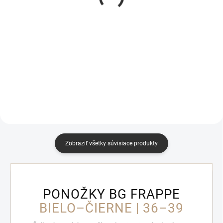
Detail
Detail
PONOŽKY BG MICRO RUŽOVÁ
Ponožky BG MICRO Biela | 36–39
Minimalistické, ale s charakterom
Ultra jemné, priedušné a
– jemné micro ponožky, ktoré
pohodlné micro ponožky na
dotvoria každý styling. BG MICRO
každý deň. Ponožky BG MICRO v
| COUTURE sú navrhnuté pre ženy,
bielej farbe sú ideálne pre ženy,
ktoré milujú...
ktoré preferujú ľahké,...
Zobraziť všetky súvisiace produkty
PONOŽKY BG FRAPPE
BIELO–ČIERNE | 36–39