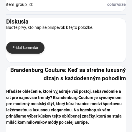
item_group_id
:
color/size
Diskusia
Buďte prvý, kto napíše príspevok k tejto položke.
Pridať komentár
Brandenburg Couture: Keď sa stretne luxusný
dizajn s každodenným pohodlím
​Hľadáte oblečenie, ktoré vyjadruje váš postoj, sebavedomie a
cit pre najnovšie trendy? Brandenburg Couture je synonymom
pre moderný mestský štýl, ktorý búra hranice medzi športovou
ležérnosťou a luxusnou eleganciou. Na bgeshop.sk vám
prinášame výber kúskov tejto obľúbenej značky, ktorá sa stala
miláčikom milovníkov módy po celej Európe.