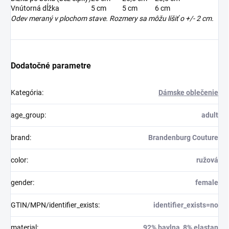
Vnútorná dĺžka
5 cm
5 cm
6 cm
Odev meraný v plochom stave. Rozmery sa môžu líšiť o +/- 2 cm.
Dodatočné parametre
Kategória
:
Dámske oblečenie
age_group
:
adult
brand
:
Brandenburg Couture
color
:
ružová
gender
:
female
GTIN/MPN/identifier_exists
:
identifier_exists=no
material
:
92% bavlna, 8% elastan