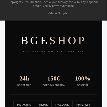
Copyright 2026
BGEshop – teplákové súpravy, tričká, mikiny a spodné
prádlo
. Všetky práva vyhradené.
Vytvoril Shoptet
BGE
SHOP
EXKLUZÍVNA MÓDA A LIFESTYLE
24h
150€
100%
ODOSLANIE
DOPRAVA ZDARMA
ORIGINÁL
INSTAGRAM
TIKTOK
FACEBOOK
PINTEREST