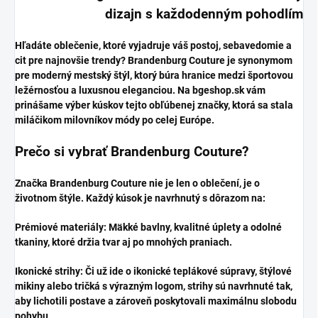
dizajn s každodenným pohodlím
​Hľadáte oblečenie, ktoré vyjadruje váš postoj, sebavedomie a
cit pre najnovšie trendy? Brandenburg Couture je synonymom
pre moderný mestský štýl, ktorý búra hranice medzi športovou
ležérnosťou a luxusnou eleganciou. Na bgeshop.sk vám
prinášame výber kúskov tejto obľúbenej značky, ktorá sa stala
miláčikom milovníkov módy po celej Európe.
​Prečo si vybrať Brandenburg Couture?
​Značka Brandenburg Couture nie je len o oblečení, je o
životnom štýle. Každý kúsok je navrhnutý s dôrazom na:
​Prémiové materiály: Mäkké bavlny, kvalitné úplety a odolné
tkaniny, ktoré držia tvar aj po mnohých praniach.
​Ikonické strihy: Či už ide o ikonické teplákové súpravy, štýlové
mikiny alebo tričká s výrazným logom, strihy sú navrhnuté tak,
aby lichotili postave a zároveň poskytovali maximálnu slobodu
pohybu.