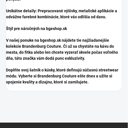
​Unikátne detaily: Prepracované výšivky, metalické aplikácie a
odvážne farebné kombinácie, ktoré vás odlíšia od davu.
​Štýl pre náročných na bgeshop.sk
​V našej ponuke na bgeshop.sk nájdete tie najžiadanejšie
kolekcie Brandenburg Couture. Či už sa chystáte na kávu do
mesta, do fitka alebo len chcete vyzerať skvele počas voľného
dňa, táto značka vám dodá punc exkluzivity.
​Doplňte svoj šatník o kúsky, ktoré definujú súčasnú streetwear
módu. Vyberte si Brandenburg Couture ešte dnes a užite si
spojenie kvality a dizajnu, ktoré si zamilujete.
Z