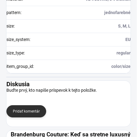
pattern
:
jednofarebné
size
:
S, M, L
size_system
:
EU
size_type
:
regular
item_group_id
:
color/size
Diskusia
Buďte prvý, kto napíše príspevok k tejto položke.
Pridať komentár
Brandenburg Couture: Keď sa stretne luxusný