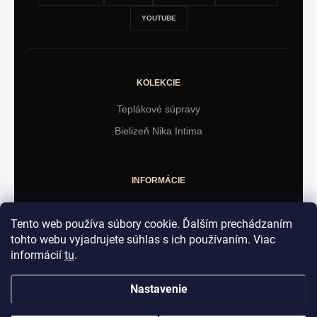
YOUTUBE
KOLEKCIE
Teplákové súpravy
Bielizeň Nika Intima
INFORMÁCIE
Obchodné podmienky
Tento web používa súbory cookie. Ďalším prechádzaním
Vrátenie tovaru
tohto webu vyjadrujete súhlas s ich používaním. Viac
informácií
tu
.
KONTAKT
Nastavenie
Martin Majirský - BGEshop