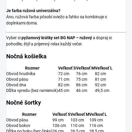
Je farba ružová univerzálna?
Áno, ružová farba pôsobí sviežo a ľahko sa kombinuje s
doplnkami doma.
Vyber si
pyžamový krátky set BG NAP – ružový
a dopraj si
pohodlie, štýl a príjemný relax každý večer.
Nočná košielka
Rozmer
Veľkosť S
Veľkosť M
Veľkosť L
Obvod hrudníka
72 cm
76 cm
82 cm
Obvod pásu
71 cm
75 cm
81 cm
Obvod dna
82 cm
86 cm
92 cm
Dĺžka vpredu (bez ramienok)
45 cm
46 cm
49,5 cm
Nočné šortky
Rozmer
Veľkosť S
Veľkosť M
Veľkosť L
Obvod pásu
99 cm
103 cm
109 cm
Obvod bokov
106 cm
110 cm
116 cm
Dĺžka po boku (bez čipky)
26 cm
26,5 cm
28,5 cm