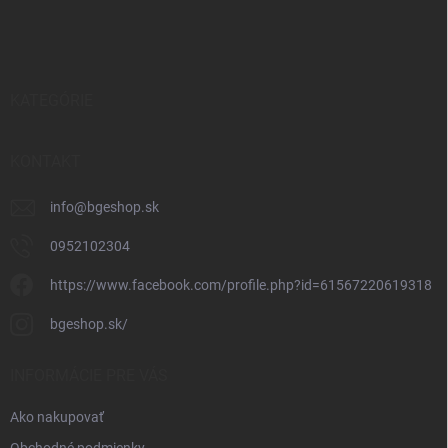
á
p
ä
t
i
KATEGÓRIE
e
KONTAKT
info
@
bgeshop.sk
0952102304
https://www.facebook.com/profile.php?id=61567220619318
bgeshop.sk/
INFORMÁCIE PRE VÁS
Ako nakupovať