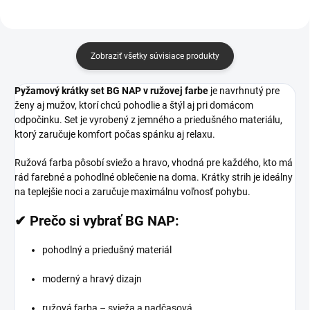
Zobraziť všetky súvisiace produkty
Pyžamový krátky set BG NAP v ružovej farbe
je navrhnutý pre
ženy aj mužov, ktorí chcú pohodlie a štýl aj pri domácom
odpočinku. Set je vyrobený z jemného a priedušného materiálu,
ktorý zaručuje komfort počas spánku aj relaxu.
Ružová farba pôsobí sviežo a hravo, vhodná pre každého, kto má
rád farebné a pohodlné oblečenie na doma. Krátky strih je ideálny
na teplejšie noci a zaručuje maximálnu voľnosť pohybu.
✔ Prečo si vybrať BG NAP:
pohodlný a priedušný materiál
moderný a hravý dizajn
ružová farba – svieža a nadčasová