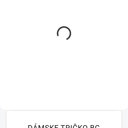
Dámske tričko BG
Dámske šortky BG
DREAM | RUŽOVÁ -
TRUTH | MODRO-
FUCHSIOVÁ
RUŽOVÁ
29,90 €
32,90 €
Detail
Detail
Dámske tričko BG DREAM Ružová
Dámske šortky BG TRUTH
– Fuchsiová Ženská energia,
Modro‑Ružová POSLEDNÝ KUS
hravosť farieb a výrazný BG vibe v
Letné bavlnené šortky s
najodvážnejšej kombinácii
elastickým pásom, bočnými
kolekcie. Tričko BG DREAM v
vreckami a kontrastnými pruhmi
ružovo‑fuchsiovej verzii je...
v energickej modro‑ružovej
kombinácii....