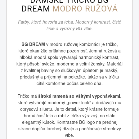
DÁMSKE TRIČKO BG
DREAM
MODRO‑RUŽOVÁ
Farby, ktoré hovoria za teba. Moderný kontrast, čisté
línie a výrazný BG vibe.
BG DREAM
v modro‑ružovej kombinácii je tričko,
ktoré okamžite pritiahne pozornosť. Jemná ružová a
hlboká modrá spolu vytvárajú harmonický kontrast,
ktorý pôsobí sviežo, moderne a veľmi žensky. Materiál
z kvalitnej bavlny so slučkovým úpletom je mäkký,
priedušný a príjemný na pokožke, takže sa v tričku
cítiš komfortne počas celého dňa.
Tričko má
široké ramená so všitými vypchávkami
,
ktoré vytvárajú moderný „power look“ a dodávajú mu
obrysovú siluetu. Je to detail, ktorý krásne formuje
hornú časť tela a robí z trička výrazný, no stále
elegantný kúsok. Kontrastné BG logo na prednej
strane dopĺňa farebný dizajn a podčiarkuje streetový
vibe.