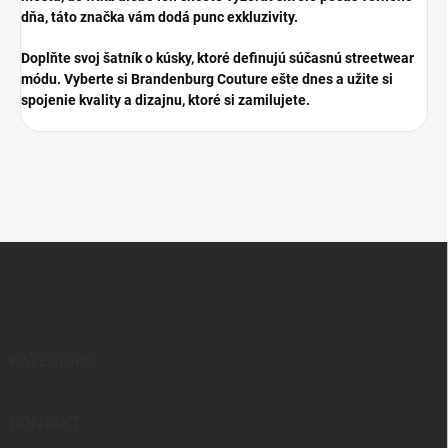
dňa, táto značka vám dodá punc exkluzivity.
​Doplňte svoj šatník o kúsky, ktoré definujú súčasnú streetwear
módu. Vyberte si Brandenburg Couture ešte dnes a užite si
spojenie kvality a dizajnu, ktoré si zamilujete.
Z
á
p
ä
t
i
KATEGÓRIE
e
KONTAKT