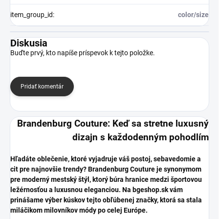
item_group_id
:
color/size
Diskusia
Buďte prvý, kto napíše príspevok k tejto položke.
Pridať komentár
Brandenburg Couture: Keď sa stretne luxusný
dizajn s každodenným pohodlím
​Hľadáte oblečenie, ktoré vyjadruje váš postoj, sebavedomie a
cit pre najnovšie trendy? Brandenburg Couture je synonymom
pre moderný mestský štýl, ktorý búra hranice medzi športovou
ležérnosťou a luxusnou eleganciou. Na bgeshop.sk vám
prinášame výber kúskov tejto obľúbenej značky, ktorá sa stala
miláčikom milovníkov módy po celej Európe.