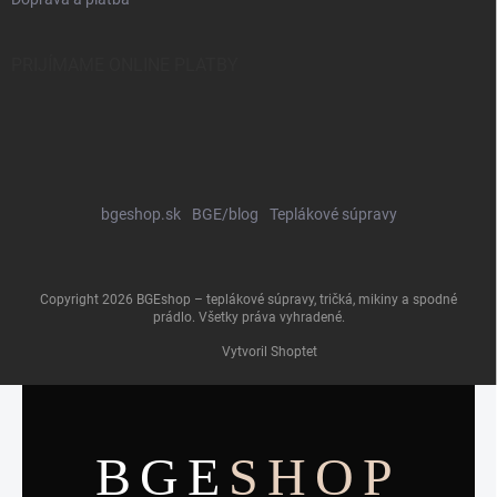
PRIJÍMAME ONLINE PLATBY
bgeshop.sk
BGE/blog
Teplákové súpravy
Copyright 2026
BGEshop – teplákové súpravy, tričká, mikiny a spodné
prádlo
. Všetky práva vyhradené.
Vytvoril Shoptet
BGE
SHOP