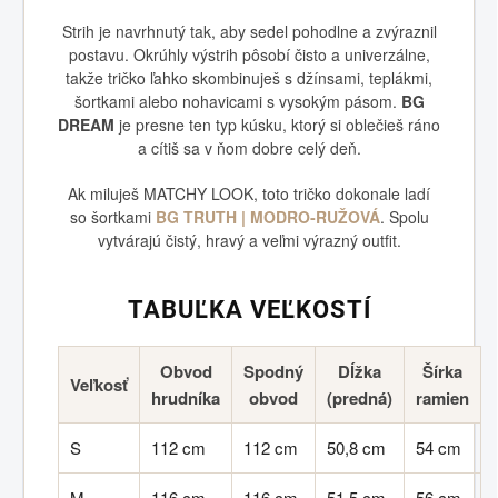
Strih je navrhnutý tak, aby sedel pohodlne a zvýraznil
postavu. Okrúhly výstrih pôsobí čisto a univerzálne,
takže tričko ľahko skombinuješ s džínsami, teplákmi,
šortkami alebo nohavicami s vysokým pásom.
BG
DREAM
je presne ten typ kúsku, ktorý si oblečieš ráno
a cítiš sa v ňom dobre celý deň.
Ak miluješ MATCHY LOOK, toto tričko dokonale ladí
so šortkami
BG TRUTH | MODRO‑RUŽOVÁ
. Spolu
vytvárajú čistý, hravý a veľmi výrazný outfit.
TABUĽKA VEĽKOSTÍ
Obvod
Spodný
Dĺžka
Šírka
Veľkosť
hrudníka
obvod
(predná)
ramien
S
112 cm
112 cm
50,8 cm
54 cm
M
116 cm
116 cm
51,5 cm
56 cm