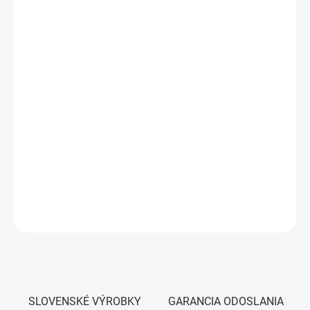
Zloženie:
90% bavlna, 10% elastan
Dostupnosť:
skladom
Dostupné farby:
👉
Čierna
👉
Čierno‑biela
👉
Modro‑ružová
👉
Ružovo‑fuchsiová
👉
Pozri si všetky dámske tričká BG
DETAILNÉ INFORMÁCIE
OPÝTAŤ SA
SLOVENSKÉ VÝROBKY
GARANCIA ODOSLANIA