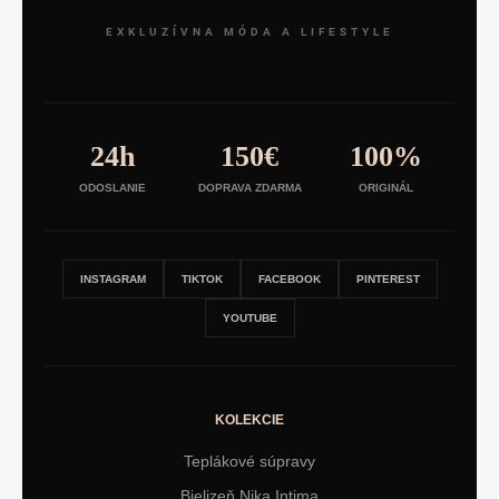
EXKLUZÍVNA MÓDA A LIFESTYLE
24h
150€
100%
ODOSLANIE
DOPRAVA ZDARMA
ORIGINÁL
INSTAGRAM
TIKTOK
FACEBOOK
PINTEREST
YOUTUBE
KOLEKCIE
Teplákové súpravy
Bielizeň Nika Intima