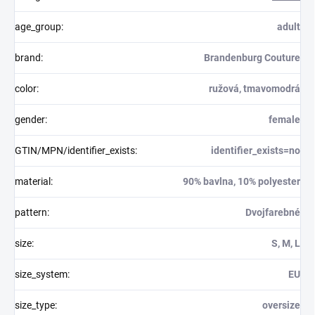
age_group
:
adult
brand
:
Brandenburg Couture
color
:
ružová, tmavomodrá
gender
:
female
GTIN/MPN/identifier_exists
:
identifier_exists=no
material
:
90% bavlna, 10% polyester
pattern
:
Dvojfarebné
size
:
S, M, L
size_system
:
EU
size_type
:
oversize