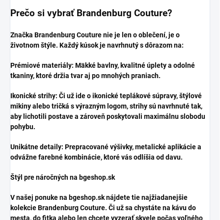
​Prečo si vybrať Brandenburg Couture?
​Značka Brandenburg Couture nie je len o oblečení, je o
životnom štýle. Každý kúsok je navrhnutý s dôrazom na:
​Prémiové materiály: Mäkké bavlny, kvalitné úplety a odolné
tkaniny, ktoré držia tvar aj po mnohých praniach.
​Ikonické strihy: Či už ide o ikonické teplákové súpravy, štýlové
mikiny alebo tričká s výrazným logom, strihy sú navrhnuté tak,
aby lichotili postave a zároveň poskytovali maximálnu slobodu
pohybu.
​Unikátne detaily: Prepracované výšivky, metalické aplikácie a
odvážne farebné kombinácie, ktoré vás odlíšia od davu.
​Štýl pre náročných na bgeshop.sk
​V našej ponuke na bgeshop.sk nájdete tie najžiadanejšie
kolekcie Brandenburg Couture. Či už sa chystáte na kávu do
mesta, do fitka alebo len chcete vyzerať skvele počas voľného