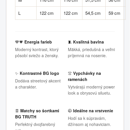
L
122 cm
122 cm
54,5 cm
59 cm
💙💗
Energia farieb
🧵
Kvalitná bavlna
Moderný kontrast, ktorý
Mäkká, priedušná a veľmi
pôsobí sviežo a žensky.
príjemná na nosenie.
✨
Kontrastné BG logo
👚
Vypchávky na
ramenách
Dodáva streetový akcent
a charakter.
Vytvárajú moderný power
look a obrysovú siluetu.
👖
Matchy so šortkami
🧥
Ideálne na vrstvenie
BG TRUTH
Hodí sa k súpravám,
Perfektný dvojfarebný
džínsom aj nohaviciam.