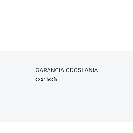
Zlože
Strih:
voľ
DETAILNÉ INFORMÁCIE
GARANCIA ODOSLANIA
do 24 hodín
KA
NOVINKA
673/S
2