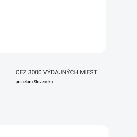
nie:
92% bavlna, 8% elastan
ný, padavý, príjemný na nosenie
OPÝTAŤ SA
CEZ 3000 VÝDAJNÝCH MIEST
po celom Slovensku
NOVINKA
23/L
196/M