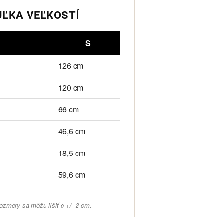
UĽKA VEĽKOSTÍ
S
M
126 cm
132 cm
120 cm
126 cm
66 cm
69 cm
46,6 cm
47,8 cm
18,5 cm
18,8 cm
59,6 cm
61,7 cm
zmery sa môžu líšiť o +/- 2 cm.