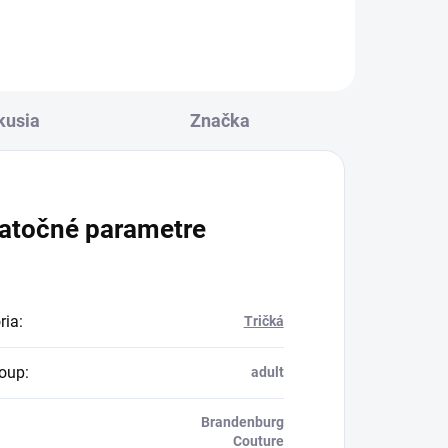
súprava BG | BIELY spája
..
pohodlie, funkčnosť a moderný...
kusia
Značka
atočné parametre
ria
:
Tričká
oup
:
adult
Brandenburg
Couture