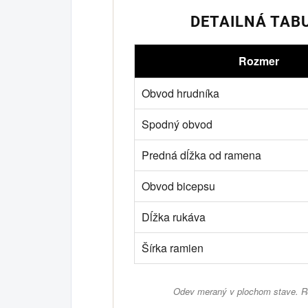
DETAILNÁ TAB
Rozmer
Obvod hrudníka
Spodný obvod
Predná dĺžka od ramena
Obvod bicepsu
Dĺžka rukáva
Šírka ramien
Odev meraný v plochom stave. Ro