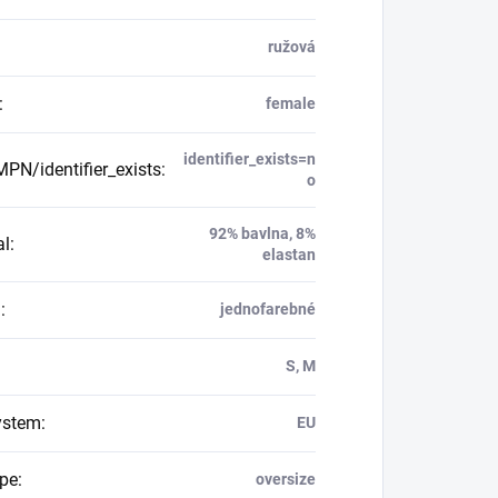
ružová
:
female
identifier_exists=n
PN/identifier_exists
:
o
92% bavlna, 8%
al
:
elastan
n
:
jednofarebné
S, M
ystem
:
EU
ype
:
oversize