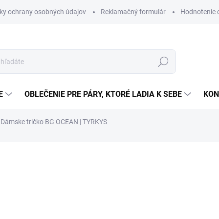
ky ochrany osobných údajov
Reklamačný formulár
Hodnotenie
Hľadať
E
OBLEČENIE PRE PÁRY, KTORÉ LADIA K SEBE
KON
Dámske tričko BG OCEAN | TYRKYS
ZNAČKA:
BRANDENBURG COUTURE
32,90 €
Jednotková
ZVOĽTE VARIANT
cena: