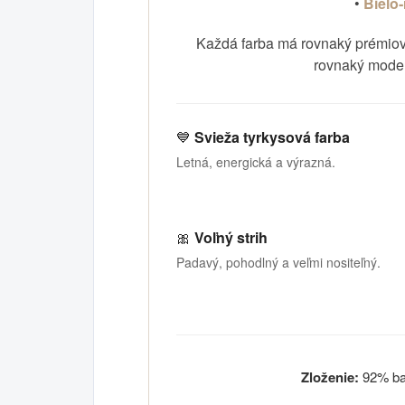
•
Bielo
Každá farba má rovnaký prémiový
rovnaký moder
💙
Svieža tyrkysová farba
Letná, energická a výrazná.
🎀
Voľný strih
Padavý, pohodlný a veľmi nositeľný.
Zloženie:
92% bav