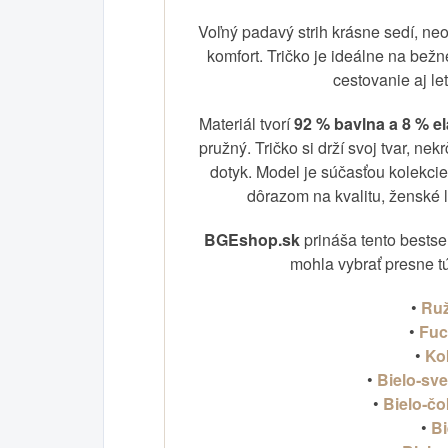
Voľný padavý strih krásne sedí, ne
komfort. Tričko je ideálne na bež
cestovanie aj le
Materiál tvorí
92 % bavlna a 8 % e
pružný. Tričko si drží svoj tvar, ne
dotyk. Model je súčasťou kolekci
dôrazom na kvalitu, ženské l
BGEshop.sk
prináša tento bestsel
mohla vybrať presne tú,
•
Ru
•
Fuc
•
Ko
•
Bielo‑sv
•
Bielo‑č
•
Bi