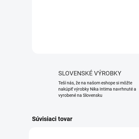
SLOVENSKÉ VÝROBKY
Teší nás, že na našom eshope si môžte
nakúpiť výrobky Nika Intima navrhnuté a
vyrobené na Slovensku
Súvisiaci tovar
NOVIN
379/M