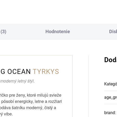
BG BASIC | ČIERNA je
k a kráľovsky elegantný strih.
jednoduchá, čistá a dokonale.
rava BG ROYAL SUEDE v
nej farbe je dokonalým...
(3)
Hodnotenie
Dis
Dod
BG OCEAN
TYRKYS
 moderný letný štýl.
Kategó
ričko pre ženy, ktoré milujú svieže
age_gr
 pôsobí energicky, letne a rozžiari
 dodáva šatníku moderný, čistý a
brand
:
vý vibe.