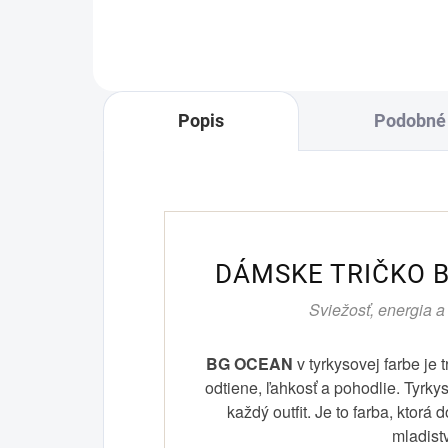
pohodlie. Sukňa‑šortky BG SLAY v
doty
čiernej farbe...
Súp
čier
Popis
Podobné 
DÁMSKE TRIČKO 
Sviežosť, energia a
BG OCEAN
v tyrkysovej farbe je t
odtiene, ľahkosť a pohodlie. Tyrkys
každý outfit. Je to farba, ktorá
mladist