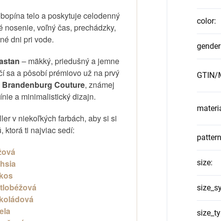
obopína telo a poskytuje celodenný
color
:
né nosenie, voľný čas, prechádzky,
tné dni pri vode.
gender
lastan
– mäkký, priedušný a jemne
krčí sa a pôsobí prémiovo už na prvý
GTIN/M
e
Brandenburg Couture
, známej
ínie a minimalistický dizajn.
materi
ler v niekoľkých farbách, aby si si
 ktorá ti najviac sedí:
patter
žová
hsia
size
:
kos
etlobéžová
size_s
okoládová
ela
size_t