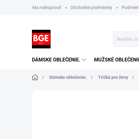
Prejsť
Ako nakupovať
Obchodné podmienky
Podmien
na
obsah
DÁMSKE OBLEČENIE.
MUŽSKÉ OBLEČENI
Domov
Dámske oblečenie.
Tričká pre ženy
Neohodnotené
Podrobnosti hodnotenia
NOVINKA
TIP