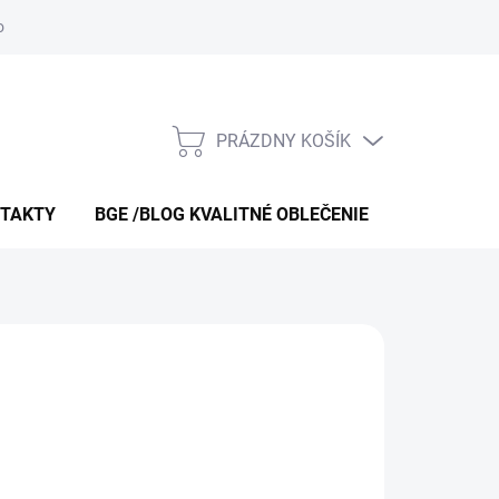
 obchodu
O nás – bgeshop.sk
Moja objednávka
Doprava a p
PRÁZDNY KOŠÍK
NÁKUPNÝ
KOŠÍK
TAKTY
BGE /BLOG KVALITNÉ OBLEČENIE
O NÁS – B