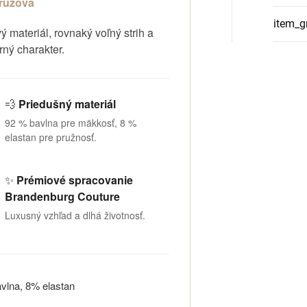
‑ružová
item_g
 materiál, rovnaký voľný strih a
ný charakter.
💨
Priedušný materiál
92 % bavlna pre mäkkosť, 8 %
elastan pre pružnosť.
✨
Prémiové spracovanie
Brandenburg Couture
Luxusný vzhľad a dlhá životnosť.
lna, 8% elastan