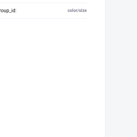
roup_id
:
color/size