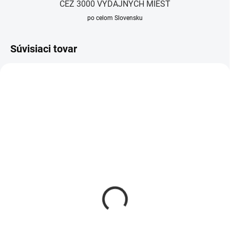
CEZ 3000 VÝDAJNÝCH MIEST
po celom Slovensku
Súvisiaci tovar
NOVINKA
TIP
Dámska mikina BG BEBE
Dámska trojdielna
| Kokos
mušelínová súprava BG
SOFT | ŽLTÁ
59,90 €
79,90 €
Detail
Detail