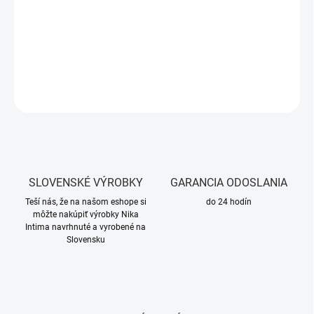
Strih:
moderný, mierne voľnejší, s kapucňou a dvojitým zipsom
vzadu
DETAILNÉ INFORMÁCIE
OPÝTAŤ SA
SLOVENSKÉ VÝROBKY
GARANCIA ODOSLANIA
Teší nás, že na našom eshope si
do 24 hodín
môžte nakúpiť výrobky Nika
Intima navrhnuté a vyrobené na
Slovensku