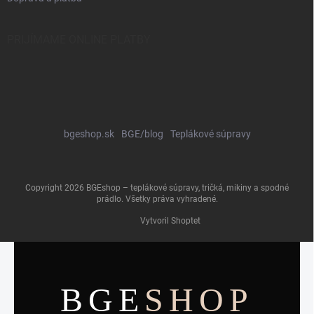
PRIJÍMAME ONLINE PLATBY
bgeshop.sk
BGE/blog
Teplákové súpravy
Copyright 2026
BGEshop – teplákové súpravy, tričká, mikiny a spodné
prádlo
. Všetky práva vyhradené.
Vytvoril Shoptet
BGE
SHOP