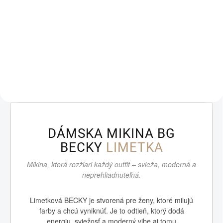
Dámska mikina BG BEBE Kokos
Oversize bavlnená mikina v
Dámska trojdielna mušelínová
odtieni kokos – mäkká, pohodlná
súprava BG SOFT Žltá Slnečná
a dokonale kombinovateľná.
žltá, ultraľahký mušelín a letný
Mikina BG BEBE v kokosovom
look plný energie. BG SOFT v žltej
odtieni má voľný oversize strih,...
farbe je trojdielna mušelínová
súprava, ktorá...
DÁMSKA MIKINA BG
BECKY
LIMETKA
Mikina, ktorá rozžiari každý outfit – svieža, moderná a
neprehliadnuteľná.
Limetková BECKY je stvorená pre ženy, ktoré milujú
farby a chcú vyniknúť. Je to odtieň, ktorý dodá
energiu, sviežosť a moderný vibe aj tomu