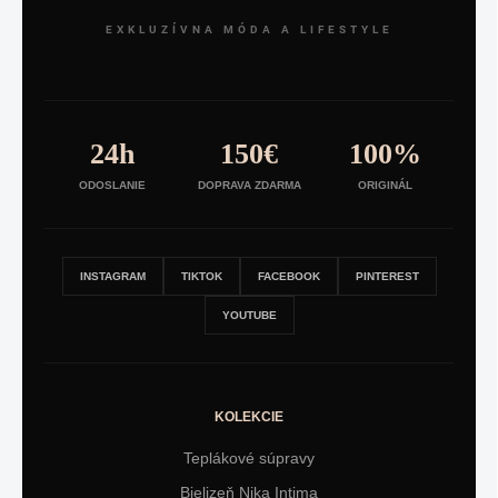
EXKLUZÍVNA MÓDA A LIFESTYLE
24h
150€
100%
ODOSLANIE
DOPRAVA ZDARMA
ORIGINÁL
INSTAGRAM
TIKTOK
FACEBOOK
PINTEREST
YOUTUBE
KOLEKCIE
Teplákové súpravy
Bielizeň Nika Intima