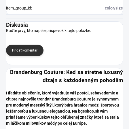
item_group_id
:
color/size
Diskusia
Buďte prvý, kto napíše príspevok k tejto položke.
Pridať komentár
Brandenburg Couture: Keď sa stretne luxusný
dizajn s každodenným pohodlím
​Hľadáte oblečenie, ktoré vyjadruje váš postoj, sebavedomie a
cit pre najnovšie trendy? Brandenburg Couture je synonymom
pre moderný mestský štýl, ktorý búra hranice medzi športovou
ležérnosťou a luxusnou eleganciou. Na bgeshop.sk vám
prinášame výber kúskov tejto obľúbenej značky, ktorá sa stala
miláčikom milovníkov módy po celej Európe.