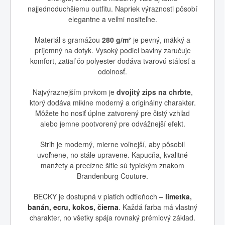
najjednoduchšiemu outfitu. Napriek výraznosti pôsobí
elegantne a veľmi nositeľne.
Materiál s gramážou
280 g/m²
je pevný, mäkký a
príjemný na dotyk. Vysoký podiel bavlny zaručuje
komfort, zatiaľ čo polyester dodáva tvarovú stálosť a
odolnosť.
Najvýraznejším prvkom je
dvojitý zips na chrbte
,
ktorý dodáva mikine moderný a originálny charakter.
Môžete ho nosiť úplne zatvorený pre čistý vzhľad
alebo jemne pootvorený pre odvážnejší efekt.
Strih je moderný, mierne voľnejší, aby pôsobil
uvoľnene, no stále upravene. Kapucňa, kvalitné
manžety a precízne šitie sú typickým znakom
Brandenburg Couture.
BECKY je dostupná v piatich odtieňoch –
limetka
,
banán
,
ecru
,
kokos
,
čierna
. Každá farba má vlastný
charakter, no všetky spája rovnaký prémiový základ.