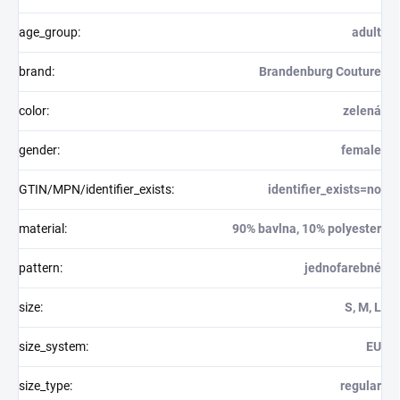
age_group
:
adult
brand
:
Brandenburg Couture
color
:
zelená
gender
:
female
GTIN/MPN/identifier_exists
:
identifier_exists=no
material
:
90% bavlna, 10% polyester
pattern
:
jednofarebné
size
:
S, M, L
size_system
:
EU
size_type
:
regular