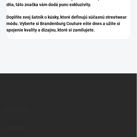
dňa, táto značka vám dodá punc exkluzivity.
​Doplňte svoj šatník o kúsky, ktoré definujú súčasnú streetwear
módu. Vyberte si Brandenburg Couture ešte dnes a užite si
spojenie kvality a dizajnu, ktoré si zamilujete.
Z
á
p
ä
t
i
KATEGÓRIE
e
KONTAKT