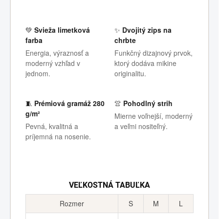
💚
Svieža limetková
✨
Dvojitý zips na
farba
chrbte
Energia, výraznosť a
Funkčný dizajnový prvok,
moderný vzhľad v
ktorý dodáva mikine
jednom.
originalitu.
🧵
Prémiová gramáž 280
👚
Pohodlný strih
g/m²
Mierne voľnejší, moderný
Pevná, kvalitná a
a veľmi nositeľný.
príjemná na nosenie.
VEĽKOSTNÁ TABUĽKA
Rozmer
S
M
L