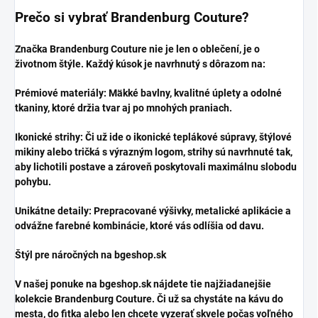
​Prečo si vybrať Brandenburg Couture?
​Značka Brandenburg Couture nie je len o oblečení, je o
životnom štýle. Každý kúsok je navrhnutý s dôrazom na:
​Prémiové materiály: Mäkké bavlny, kvalitné úplety a odolné
tkaniny, ktoré držia tvar aj po mnohých praniach.
​Ikonické strihy: Či už ide o ikonické teplákové súpravy, štýlové
mikiny alebo tričká s výrazným logom, strihy sú navrhnuté tak,
aby lichotili postave a zároveň poskytovali maximálnu slobodu
pohybu.
​Unikátne detaily: Prepracované výšivky, metalické aplikácie a
odvážne farebné kombinácie, ktoré vás odlíšia od davu.
​Štýl pre náročných na bgeshop.sk
​V našej ponuke na bgeshop.sk nájdete tie najžiadanejšie
kolekcie Brandenburg Couture. Či už sa chystáte na kávu do
mesta, do fitka alebo len chcete vyzerať skvele počas voľného