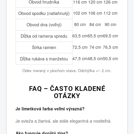
Obvod hrudníka
116 cm
120 cm
126 cm
102 cm
106 cm
112 cm
Obvod spodku (natiahnutý)
80 cm
84 cm
90 cm
Obvod dna (voľný)
63,5 cm
65,5 cm
69,5 cm
Dĺžka od ramena vpredu
72,5 cm
74 cm
76,5 cm
Šírka ramien
47,5 cm
48,5 cm
50,5 cm
Dĺžka rukáva s manžetou
Odev meraný v plochom stave. Odchýlka +/- 2 cm.
FAQ – ČASTO KLADENÉ
OTÁZKY
Je limetková farba veľmi výrazná?
Je svieža a žiarivá, ale stále elegantná a nositeľná.
Ako funguje dvojitý zips?