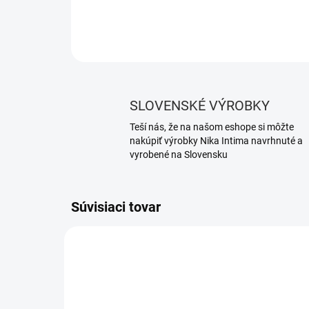
SLOVENSKÉ VÝROBKY
Teší nás, že na našom eshope si môžte
nakúpiť výrobky Nika Intima navrhnuté a
vyrobené na Slovensku
Súvisiaci tovar
NOVINKA
283/S
TIP