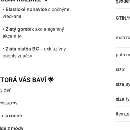
gender
•
Elastické nohavice
s bočnými
vreckami
GTIN/M
•
Zlatý gombík
ako elegantný
akcent 💫
materi
•
Zlatá platňa BG
– exkluzívny
patter
podpis značky
size
:
TORÁ VÁS BAVÍ 🌟
size_s
ny deň
size_t
výstup 👠
item_g
a
luxusne
jde z módy