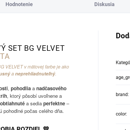
Hodnotenie
Diskusia
Dod
Ý SET BG VELVET
TA
Kategó
BG VELVET v mätovej farbe je ako
xusný
a
neprehliadnuteľný
.
age_gr
,
a
osti
pohodlia
nadčasového
brand
:
, ktorý pôsobí uvoľnene a
trih
a sedia
–
obtiahnuté
perfektne
jú pohodlné počas celého dňa.
color
:
ROBIA ROZDIEL 💛