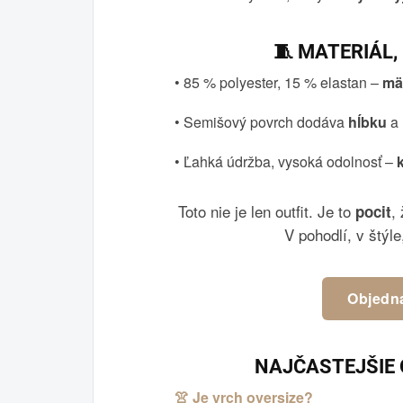
🧵 MATERIÁL,
• 85 % polyester, 15 % elastan –
mä
• Semišový povrch dodáva
hĺbku
a
• Ľahká údržba, vysoká odolnosť –
Toto nie je len outfit. Je to
,
pocit
V pohodlí, v štýle
Objedna
NAJČASTEJŠIE 
👚 Je vrch oversize?