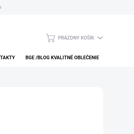
 obchodu
O nás – bgeshop.sk
Moja objednávka
Doprava a p
PRÁZDNY KOŠÍK
NÁKUPNÝ
KOŠÍK
TAKTY
BGE /BLOG KVALITNÉ OBLEČENIE
O NÁS – B