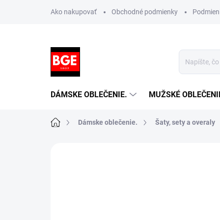
Prejsť
Ako nakupovať
Obchodné podmienky
Podmien
na
obsah
DÁMSKE OBLEČENIE.
MUŽSKÉ OBLEČENI
Domov
Dámske oblečenie.
Šaty, sety a overaly
Neohodnotené
Podrobnosti hodnotenia
NOVINKA
TIP