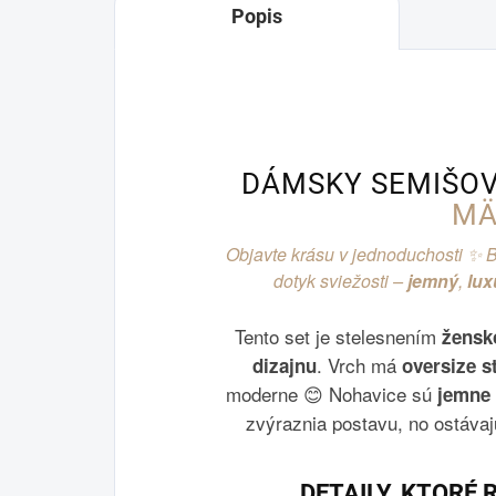
Popis
DÁMSKY SEMIŠOV
MÄ
Objavte krásu v jednoduchosti ✨ 
dotyk sviežosti –
jemný
,
lu
Tento set je stelesnením
žensk
. Vrch má
dizajnu
oversize s
moderne 😊 Nohavice sú
jemne 
zvýraznia postavu, no ostáva
DETAILY, KTORÉ 