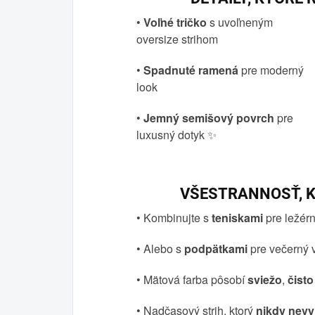
•
Voľné tričko
s uvoľneným
oversize strihom
•
Spadnuté ramená
pre moderný
look
•
Jemný semišový povrch
pre
luxusný dotyk ✨
VŠESTRANNOSŤ, K
• Kombinujte s
teniskami
pre ležér
• Alebo s
podpätkami
pre večerný 
• Mätová farba pôsobí
sviežo
,
čisto
• Nadčasový strih, ktorý
nikdy nevy