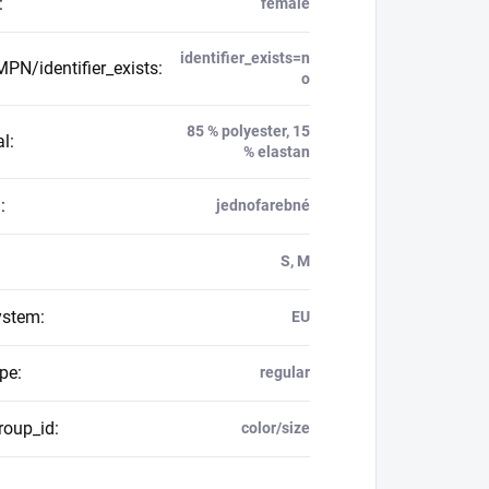
:
female
identifier_exists=n
PN/identifier_exists
:
o
85 % polyester, 15
al
:
% elastan
n
:
jednofarebné
S, M
ystem
:
EU
ype
:
regular
roup_id
:
color/size