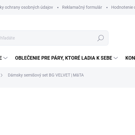
ky ochrany osobných údajov
Reklamačný formulár
Hodnotenie
Hľadať
E
OBLEČENIE PRE PÁRY, KTORÉ LADIA K SEBE
KON
Dámsky semišový set BG VELVET | MäTA
ZNAČKA:
BRANDENBURG COUTURE
67,99 €
Jednotková
SKLADOM
(1 KS)
cena: