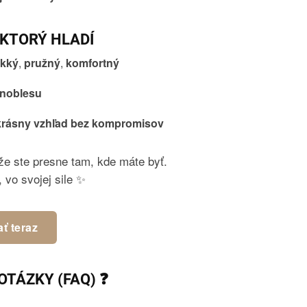
 KTORÝ HLADÍ
kký
,
pružný
,
komfortný
noblesu
krásny vzhľad bez kompromisov
 že ste presne tam, kde máte byť.
, vo svojej sile ✨
ť teraz
OTÁZKY (FAQ) ❓