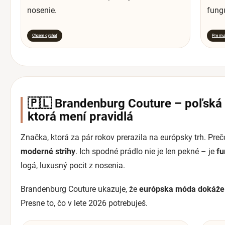
nosenie.
fung
Chcem dýchať
Pre muž
🇵🇱 Brandenburg Couture – poľská 
ktorá mení pravidlá
Značka, ktorá za pár rokov prerazila na európsky trh. Pre
moderné strihy
. Ich spodné prádlo nie je len pekné – je
fu
logá, luxusný pocit z nosenia.
Brandenburg Couture ukazuje, že
európska móda dokáže b
Presne to, čo v lete 2026 potrebuješ.