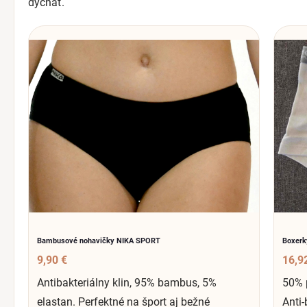
dýchať.
Bambusové nohavičky NIKA SPORT
Boxerk
9,90 €
16,9
Antibakteriálny klin, 95% bambus, 5%
50% 
elastan. Perfektné na šport aj bežné
Anti