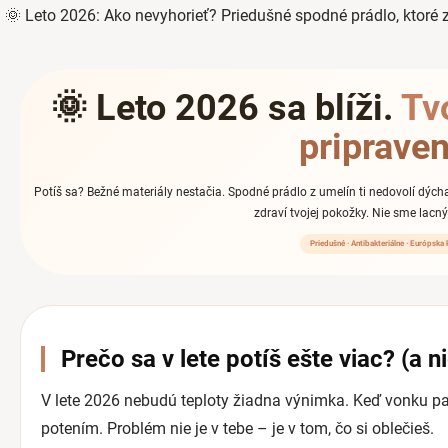
🌞 Leto 2026: Ako nevyhorieť? Priedušné spodné prádlo, ktoré
🌞 Leto 2026 sa blíži.
Tv
pripraven
Potíš sa? Bežné materiály nestačia. Spodné prádlo z umelín ti nedovolí dýc
zdraví tvojej pokožky. Nie sme lacný
Priedušné · Antibakteriálne · Európska k
Prečo sa v lete potíš ešte viac? (a ni
V lete 2026 nebudú teploty žiadna výnimka. Keď vonku pad
potením. Problém nie je v tebe – je v tom, čo si oblečieš.