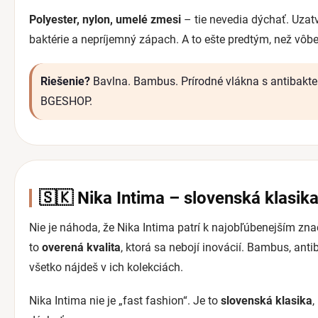
Polyester, nylon, umelé zmesi
– tie nevedia dýchať. Uzatvá
baktérie a nepríjemný zápach. A to ešte predtým, než vôb
Riešenie?
Bavlna. Bambus. Prírodné vlákna s antibakter
BGESHOP.
🇸🇰 Nika Intima – slovenská klasika
Nie je náhoda, že Nika Intima patrí k najobľúbenejším z
to
overená kvalita
, ktorá sa nebojí inovácií. Bambus, anti
všetko nájdeš v ich kolekciách.
Nika Intima nie je „fast fashion“. Je to
slovenská klasika
,