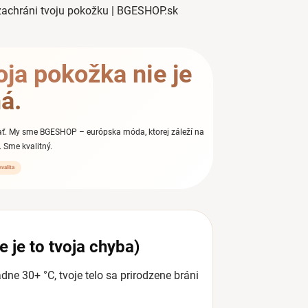
 zachráni tvoju pokožku | BGESHOP.sk
oja pokožka nie je
á.
hať. My sme BGESHOP – európska móda, ktorej záleží na
. Sme kvalitný.
valita
e je to tvoja chyba)
ne 30+ °C, tvoje telo sa prirodzene bráni