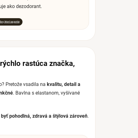
uje ako dezodorant.
ov, ktorí sa potia
rýchlo rastúca značka,
čo? Pretože vsadila na
kvalitu, detail a
nkčné
. Bavlna s elastanom, vyšívané
yť pohodlná, zdravá a štýlová zároveň
.