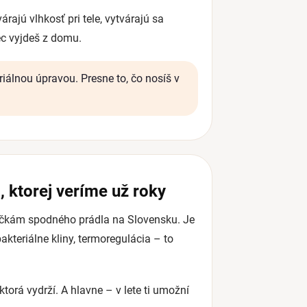
rajú vlhkosť pri tele, vytvárajú sa
ec vyjdeš z domu.
iálnou úpravou. Presne to, čo nosíš v
, ktorej veríme už roky
načkám spodného prádla na Slovensku. Je
bakteriálne kliny, termoregulácia – to
 ktorá vydrží. A hlavne – v lete ti umožní