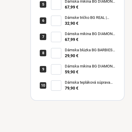
Dámska mikina BG DIAMOND
| RUŽOVÁ
67,99 €
Dámske tričko BG REAL |
ČOKOLÁDA
32,90 €
Dámska mikina BG DIAMOND
| ČIERNA
67,99 €
Dámska blúzka BG BARBIES |
ČIERNA
29,90 €
Dámska mikina BG DIAMOND
| BORDOVÁ
59,90 €
Dámska tepláková súprava
BG EMU | BÉŽOVÁ
79,90 €