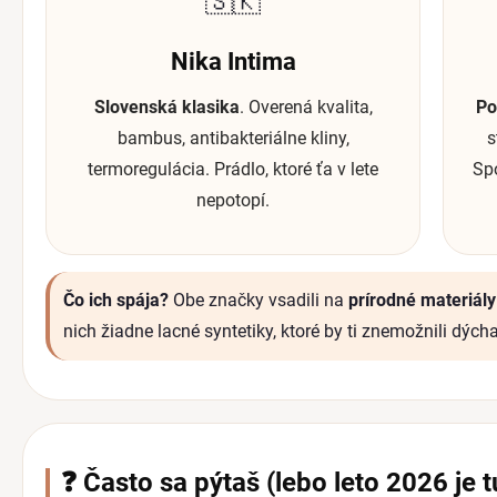
🇸🇰
Nika Intima
Slovenská klasika
. Overená kvalita,
Po
bambus, antibakteriálne kliny,
s
termoregulácia. Prádlo, ktoré ťa v lete
Spo
nepotopí.
Čo ich spája?
Obe značky vsadili na
prírodné materiál
nich žiadne lacné syntetiky, ktoré by ti znemožnili dýcha
❓ Často sa pýtaš (lebo leto 2026 je t