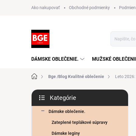
Prejsť
Ako nakupovať
Obchodné podmienky
Podmien
na
obsah
DÁMSKE OBLEČENIE.
MUŽSKÉ OBLEČENI
Domov
Bge /Blog Kvalitné oblečenie
Leto 2026:
B
Kategórie
o
Preskočiť
č
kategórie
n
Dámske oblečenie.
ý
p
Zateplené teplákové súpravy
a
n
Dámske legíny