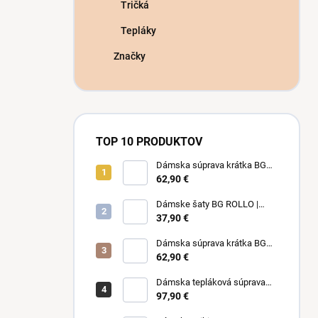
Tričká
Tepláky
Značky
TOP 10 PRODUKTOV
Dámska súprava krátka BG
LIMIT | MOKKA
62,90 €
Dámske šaty BG ROLLO |
RUŽOVO-FUCHSIOVÉ
37,90 €
Dámska súprava krátka BG
LIMIT | RUŽOVÁ
62,90 €
Dámska tepláková súprava
BG EVER | BORDOVÁ
97,90 €