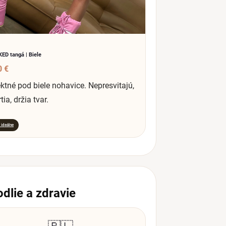
ED tangá | Biele
0 €
ktné pod biele nohavice. Nepresvitajú,
tia, držia tvar.
 ideálne
odlie a zdravie