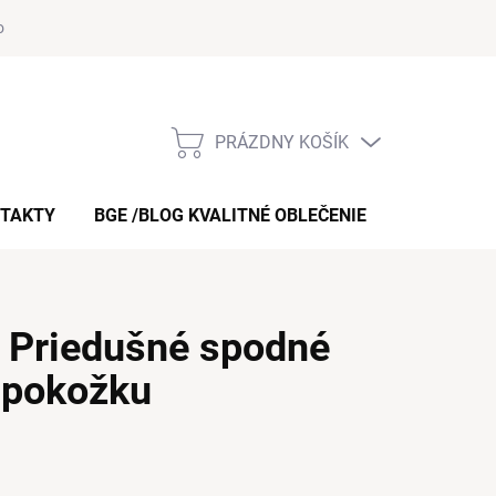
 obchodu
O nás – bgeshop.sk
Moja objednávka
Doprava a p
PRÁZDNY KOŠÍK
NÁKUPNÝ
KOŠÍK
TAKTY
BGE /BLOG KVALITNÉ OBLEČENIE
O NÁS – B
? Priedušné spodné
u pokožku