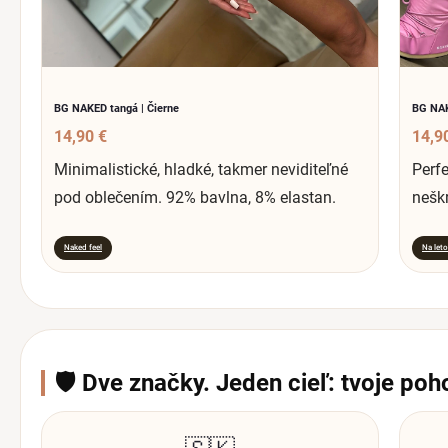
BG NAKED tangá | Čierne
BG NAK
14,90 €
14,9
Minimalistické, hladké, takmer neviditeľné
Perfe
pod oblečením. 92% bavlna, 8% elastan.
neškr
Naked feel
Na leto
🛡️ Dve značky. Jeden cieľ: tvoje poh