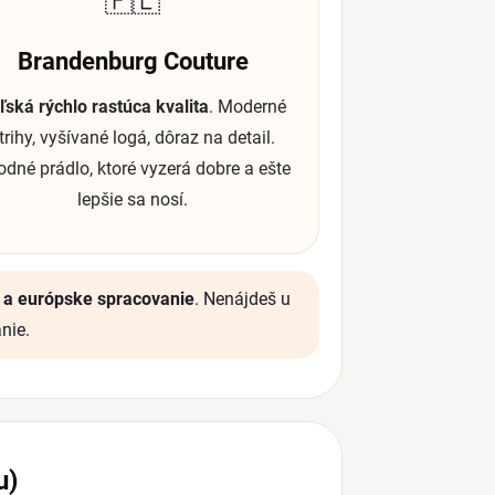
🇵🇱
Brandenburg Couture
ľská rýchlo rastúca kvalita
. Moderné
trihy, vyšívané logá, dôraz na detail.
dné prádlo, ktoré vyzerá dobre a ešte
lepšie sa nosí.
y a európske spracovanie
. Nenájdeš u
nie.
u)